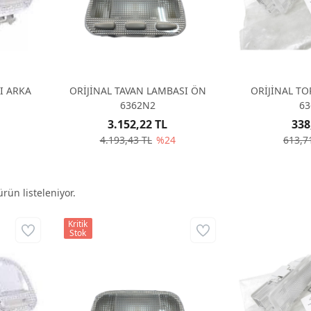
I ARKA
ORİJİNAL TAVAN LAMBASI ÖN
ORİJİNAL T
6362N2
63
3.152,22 TL
338
4.193,43 TL
%24
613,7
rün listeleniyor.
Kritik
Stok