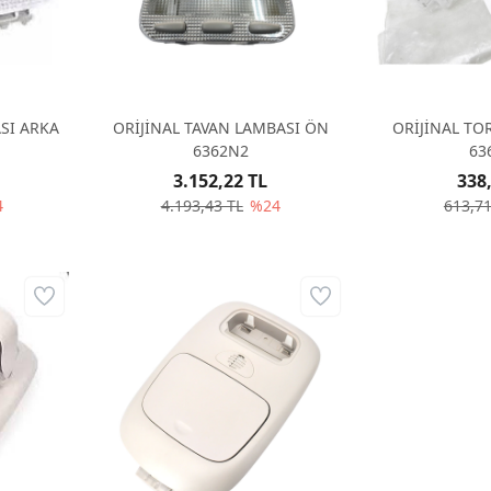
SI ARKA
ORİJİNAL TAVAN LAMBASI ÖN
ORİJİNAL TO
6362N2
63
3.152,22 TL
338
4
4.193,43 TL
%24
613,71