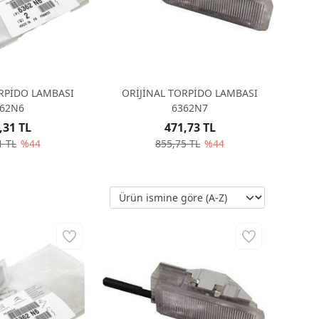
ORPİDO LAMBASI
ORİJİNAL TORPİDO LAMBASI
62N6
6362N7
,31 TL
471,73 TL
1 TL
%44
855,75 TL
%44