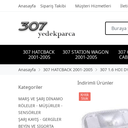
Anasayfa
Sipariş Takibi
Müşteri Hizmetleri
İlet
307 HATCBACK 
307 STATION WAGON 
307
2001-2005
2001-2005
CAB
Anasayfa
307 HATCBACK 2001-2005
307 1.6 HDI D
İndirimli Ürünler
Kategoriler
Kritik
MARŞ VE ŞARJ DİNAMO
Stok
RÖLELER - MÜŞÜRLER -
SENSÖRLER
ŞARJ KAYIŞ - GERGİLER
BEYİN VE SİGORTA