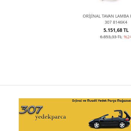
ORİJİNAL TAVAN LAMBA
307 8146K4
5.151,68 TL
6.853,33 TL
%2