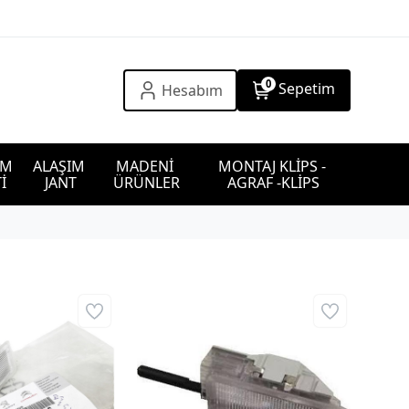
0
Sepetim
Hesabım
IM 
ALAŞIM 
MADENİ 
MONTAJ KLİPS - 
İ
JANT
ÜRÜNLER
AGRAF -KLİPS