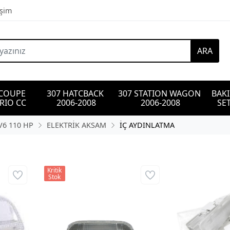
işim
ARA
 COUPE 
307 HATCBACK 
307 STATION WAGON 
BAK
RIO CC
2006-2008
2006-2008
SET
V6 110 HP
ELEKTRİK AKSAM
İÇ AYDINLATMA
Kritik
Stok