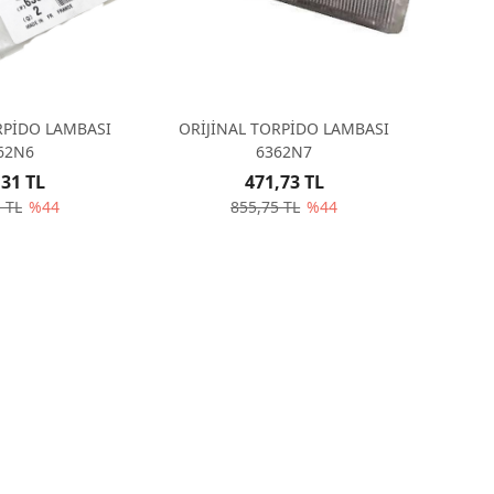
RPİDO LAMBASI
ORİJİNAL TORPİDO LAMBASI
62N6
6362N7
,31 TL
471,73 TL
 TL
%44
855,75 TL
%44