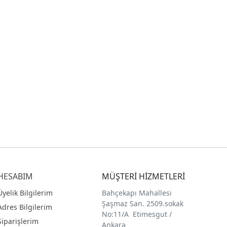
HESABIM
MÜŞTERİ HİZMETLERİ
Üyelik Bilgilerim
Bahçekapı Mahallesi
Şaşmaz San. 2509.sokak
Adres Bilgilerim
No:11/A Etimesgut /
Siparişlerim
Ankara