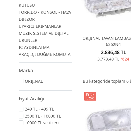
KUTUSU
TORPİDO - KONSOL - HAVA
DİFİZÖR
UYARICI EKİPMANLAR
MÜZİK SİSTEM VE DİJİTAL
ORİJİNAL TAVAN LAMBAS
ÜRÜNLER
6362N4
İÇ AYDINLATMA
2.836,48 TL
ARAÇ İÇİ DÜĞME KOMUTA
3.773,40 TL
%24
Marka
ORİJİNAL
Bu kategoride toplam
6
ü
Kritik
Fiyat Aralığı
Stok
249 TL - 499 TL
2500 TL - 10000 TL
10000 TL ve üzeri