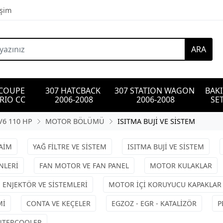
işim
ARA
 COUPE 
307 HATCBACK 
307 STATION WAGON 
BAK
RIO CC
2006-2008
2006-2008
SET
V6 110 HP
MOTOR BÖLÜMÜ
ISITMA BUJİ VE SİSTEM
DAİM
YAĞ FİLTRE VE SİSTEM
ISITMA BUJİ VE SİSTEM
NLERİ
FAN MOTOR VE FAN PANEL
MOTOR KULAKLAR
ENJEKTÖR VE SİSTEMLERİ
MOTOR İÇİ KORUYUCU KAPAKLAR
Mİ
CONTA VE KEÇELER
EGZOZ - EGR - KATALİZÖR
P
İNTERCOOLER