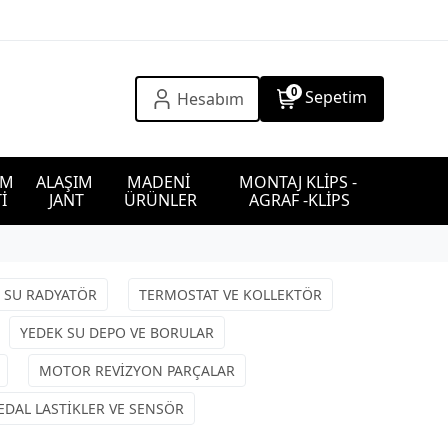
0
Sepetim
Hesabım
IM 
ALAŞIM 
MADENİ 
MONTAJ KLİPS - 
İ
JANT
ÜRÜNLER
AGRAF -KLİPS
SU RADYATÖR
TERMOSTAT VE KOLLEKTÖR
YEDEK SU DEPO VE BORULAR
MOTOR REVİZYON PARÇALAR
EDAL LASTİKLER VE SENSÖR