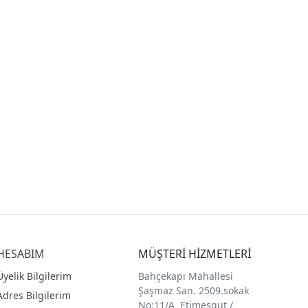
HESABIM
MÜŞTERİ HİZMETLERİ
Üyelik Bilgilerim
Bahçekapı Mahallesi
Şaşmaz San. 2509.sokak
Adres Bilgilerim
No:11/A Etimesgut /