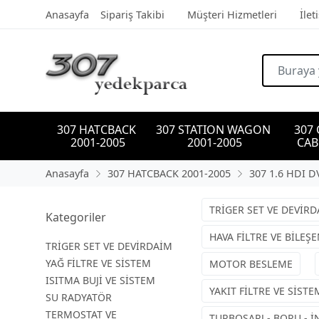
Anasayfa
Sipariş Takibi
Müşteri Hizmetleri
İlet
307 HATCBACK 
307 STATION WAGON 
307
2001-2005
2001-2005
CAB
Anasayfa
307 HATCBACK 2001-2005
307 1.6 HDI D
TRİGER SET VE DEVİR
Kategoriler
HAVA FİLTRE VE BİLEŞE
TRİGER SET VE DEVİRDAİM
YAĞ FİLTRE VE SİSTEM
MOTOR BESLEME
ISITMA BUJİ VE SİSTEM
YAKIT FİLTRE VE SİSTE
SU RADYATÖR
TERMOSTAT VE
TURBOŞARJ - BORU - 