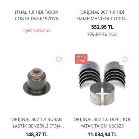
ITHAL 1.6 HDI TAKIM
ORİJİNAL 307 1.6 HDI
CONTA DV6 0197DV6
EMME MANİFOLT ORING
KARE TİP 0348S5
552,95 TL
Fiyat Sorunuz
778,87 TL
%29
Kritik
Stok
ORİJİNAL 307 1.4 SUBAB
ORİJİNAL 307 1.6 DİZEL KOL
LASTİK BENZİNLİ ET3J4
YATAK TAKIM 0606Z3
(ADET) 95652
148,37 TL
11.034,94 TL