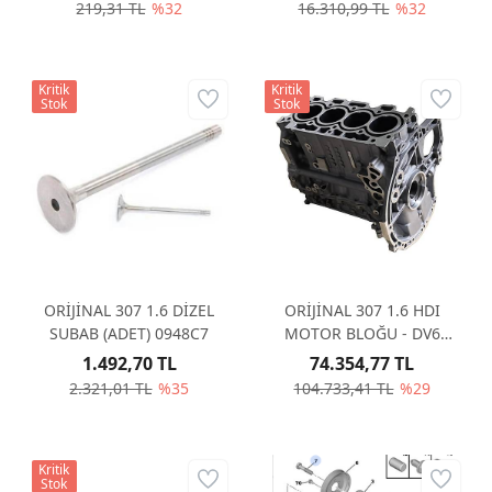
219,31 TL
%32
16.310,99 TL
%32
Kritik
Kritik
Stok
Stok
ORİJİNAL 307 1.6 DİZEL
ORİJİNAL 307 1.6 HDI
SUBAB (ADET) 0948C7
MOTOR BLOĞU - DV6
0130Z4
1.492,70 TL
74.354,77 TL
2.321,01 TL
%35
104.733,41 TL
%29
Kritik
Stok