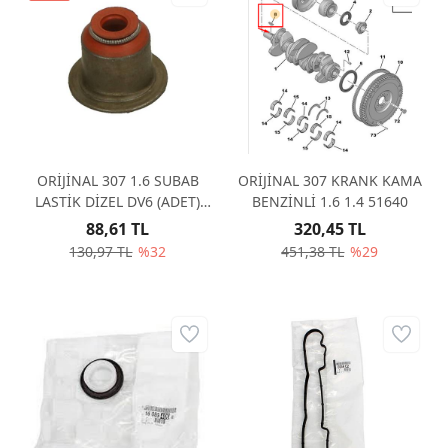
ORİJİNAL 307 1.6 SUBAB
ORİJİNAL 307 KRANK KAMA
LASTİK DİZEL DV6 (ADET)
BENZİNLİ 1.6 1.4 51640
95651
88,61 TL
320,45 TL
130,97 TL
%32
451,38 TL
%29