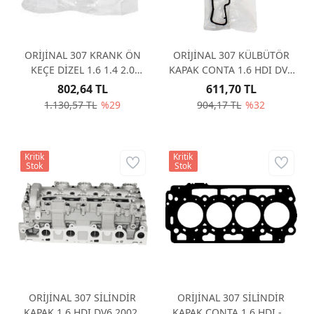
ORİJİNAL 307 KRANK ÖN
ORİJİNAL 307 KÜLBÜTÖR
KEÇE DİZEL 1.6 1.4 2.0
KAPAK CONTA 1.6 HDI DV6
BENZİNLİ 40*55*6,4
0249C2
802,64 TL
611,70 TL
1608940680
1.130,57 TL
%29
904,17 TL
%32
Kritik
Kritik
Stok
Stok
ORİJİNAL 307 SİLİNDİR
ORİJİNAL 307 SİLİNDİR
KAPAK 1.6 HDI DV6 2002-
KAPAK CONTA 1.6 HDI - 1