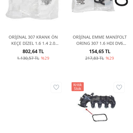
ORİJİNAL 307 KRANK ÖN
ORİJİNAL EMME MANİFOLT
KEÇE DİZEL 1.6 1.4 2.0
ORING 307 1.6 HDI DV6
BENZİNLİ 40*55*6,4
(ADET) 0348R4
802,64 TL
154,65 TL
1608940680
1.130,57 TL
%29
217,83 TL
%29
Kritik
Stok