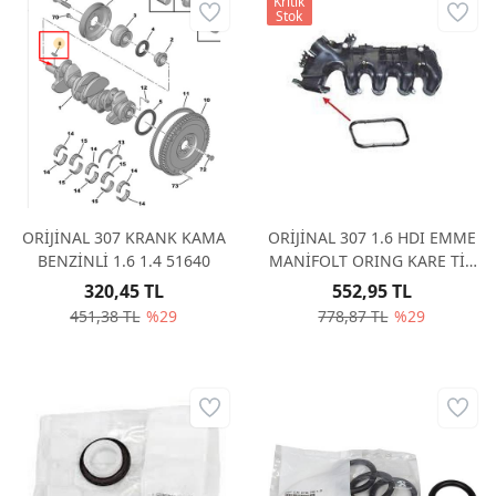
Kritik
Stok
ORİJİNAL 307 KRANK KAMA
ORİJİNAL 307 1.6 HDI EMME
BENZİNLİ 1.6 1.4 51640
MANİFOLT ORING KARE TİP
0348S5
320,45 TL
552,95 TL
451,38 TL
%29
778,87 TL
%29