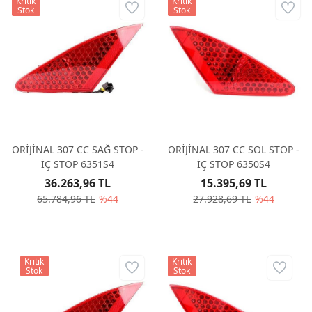
Kritik
Kritik
Stok
Stok
ORİJİNAL 307 CC SAĞ STOP -
ORİJİNAL 307 CC SOL STOP -
İÇ STOP 6351S4
İÇ STOP 6350S4
36.263,96 TL
15.395,69 TL
65.784,96 TL
%44
27.928,69 TL
%44
Kritik
Kritik
Stok
Stok