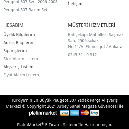
Peugeot 307 Sw - 2006-2008
İletişim
Peugeot 307 Bakim Seti
HESABIM
MÜŞTERİ HİZMETLERİ
Üyelik Bilgilerim
Bahçekapı Mahallesi Şaşmaz
San. 2509.sokak
Adres Bilgilerim
No:11/A Etimesgut / Ankara
Siparişlerim
0545 311 0 312
Stok Alarm Listem
Alışveriş Listem
Fiyat Alarm Listem
Türkiye'nin En Büyük Peugeot 307 Yedek Parça Alışveriş
Merkezi © Copyright 2021 Arbey Sanal Mağaza Güvencesi ile
®
PlatinMarket
E-Ticaret Sistemi
İle Hazırlanmıştır.