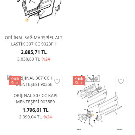
ORİJİNAL SAĞ MARŞPİEL ALT
LASTİK 307 CC 9023PH
2.885,71 TL
3.838,89 TL
%24
Kritik
Kritik
Stok
Stok
ORİJİNAL 307 CC KAPI
MENTEŞESİ 9035E9
1.796,61 TL
2.390,04 TL
%24