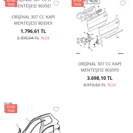
Kritik
Kritik
Stok
Stok
ORİJİNAL 307 CC KAPI
MENTEŞESİ 9035E9
1.796,61 TL
2.390,04 TL
%24
ORİJİNAL 307 CC KAPI
MENTEŞESİ 9035F0
3.698,10 TL
4.919,62 TL
%24
Kritik
Stok