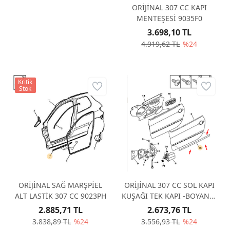
ORİJİNAL 307 CC KAPI
MENTEŞESİ 9035F0
3.698,10 TL
4.919,62 TL
%24
Kritik
Stok
ORİJİNAL SAĞ MARŞPİEL
ORİJİNAL 307 CC SOL KAPI
ALT LASTİK 307 CC 9023PH
KUŞAĞI TEK KAPI -BOYANIR
8545W6
2.885,71 TL
2.673,76 TL
3.838,89 TL
%24
3.556,93 TL
%24