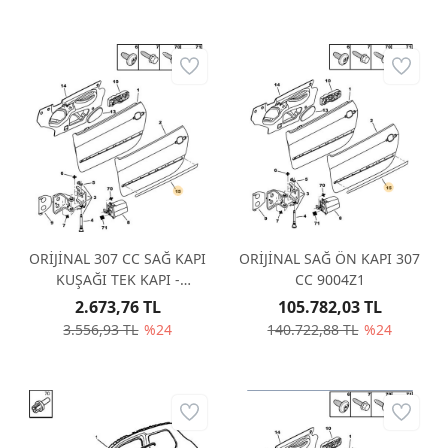
ORİJİNAL 307 CC SAĞ KAPI
ORİJİNAL SAĞ ÖN KAPI 307
KUŞAĞI TEK KAPI -
CC 9004Z1
BOYANIR 8545W7
2.673,76 TL
105.782,03 TL
3.556,93 TL
%24
140.722,88 TL
%24