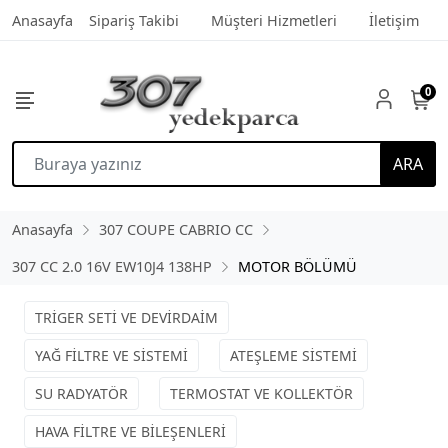
Anasayfa
Sipariş Takibi
Müşteri Hizmetleri
İletişim
0
ARA
Anasayfa
307 COUPE CABRIO CC
307 CC 2.0 16V EW10J4 138HP
MOTOR BÖLÜMÜ
TRİGER SETİ VE DEVİRDAİM
YAĞ FİLTRE VE SİSTEMİ
ATEŞLEME SİSTEMİ
SU RADYATÖR
TERMOSTAT VE KOLLEKTÖR
HAVA FİLTRE VE BİLEŞENLERİ