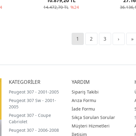
10.879,20 TL
27.16
4
14.472,70 TL
%24
36.136,
1
2
3
›
»
KATEGORİLER
YARDIM
Peugeot 307 - 2001-2005
Sipariş Takibi
Peugeot 307 Sw - 2001-
Arıza Formu
2005
İade Formu
Peugeot 307 - Coupe
Sıkça Sorulan Sorular
Cabriolet
Müşteri Hizmetleri
Peugeot 307 - 2006-2008
İletişim