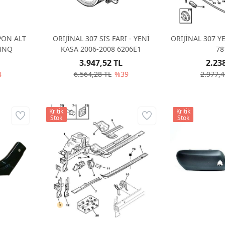
PON ALT
ORİJİNAL 307 SİS FARI - YENİ
ORİJİNAL 307 
14NQ
KASA 2006-2008 6206E1
78
3.947,52 TL
2.23
4
6.564,28 TL
%39
2.977,4
Kritik
Kritik
Stok
Stok