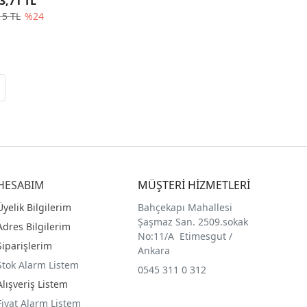
3,71 TL
15 TL
%24
HESABIM
MÜŞTERİ HİZMETLERİ
Üyelik Bilgilerim
Bahçekapı Mahallesi
Şaşmaz San. 2509.sokak
Adres Bilgilerim
No:11/A Etimesgut /
Siparişlerim
Ankara
Stok Alarm Listem
0545 311 0 312
Alışveriş Listem
Fiyat Alarm Listem