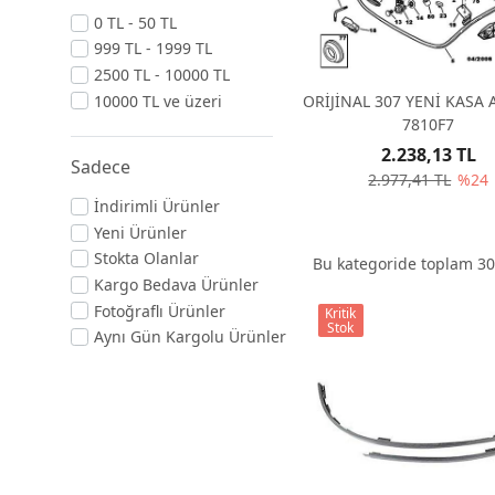
0 TL - 50 TL
999 TL - 1999 TL
2500 TL - 10000 TL
ORİJİNAL 307 YENİ KASA
10000 TL ve üzeri
7810F7
2.238,13 TL
Sadece
2.977,41 TL
%24
İndirimli Ürünler
Yeni Ürünler
Stokta Olanlar
Bu kategoride toplam
30
Kargo Bedava Ürünler
Fotoğraflı Ürünler
Kritik
Stok
Aynı Gün Kargolu Ürünler