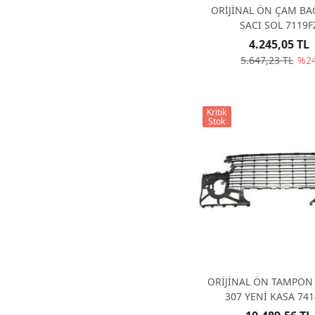
ORİJİNAL ÖN ÇAM BA
SACI SOL 7119F
4.245,05 TL
5.647,23 TL
%2
Kritik
Stok
ORİJİNAL ÖN TAMPON
307 YENİ KASA 74