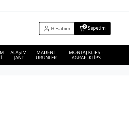
0
Sepetim
Hesabım
IM 
ALAŞIM 
MADENİ 
MONTAJ KLİPS - 
İ
JANT
ÜRÜNLER
AGRAF -KLİPS