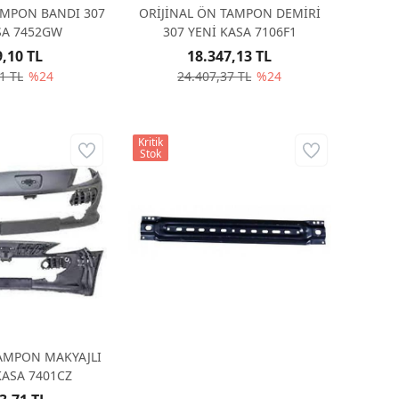
AMPON BANDI 307
ORİJİNAL ÖN TAMPON DEMİRİ
SA 7452GW
307 YENİ KASA 7106F1
9,10 TL
18.347,13 TL
1 TL
%24
24.407,37 TL
%24
Kritik
Stok
ORİJİNAL RADYATÖR ALT SACI 307
7209A0
8.658,20 TL
11.518,09 TL
%24
TAMPON MAKYAJLI
KASA 7401CZ