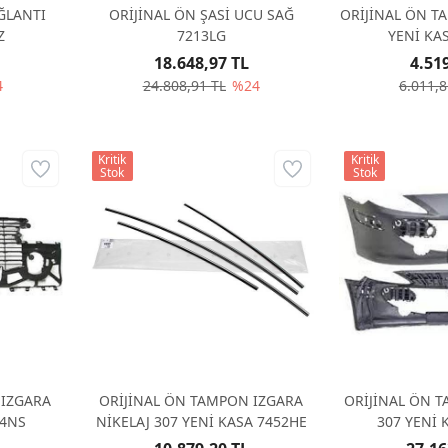
ĞLANTI
ORİJİNAL ÖN ŞASİ UCU SAĞ
ORİJİNAL ÖN T
Z
7213LG
YENİ KA
18.648,97 TL
4.51
4
24.808,91 TL
%24
6.011,8
Kritik
Kritik
Stok
Stok
 IZGARA
ORİJİNAL ÖN TAMPON IZGARA
ORİJİNAL ÖN 
14NS
NİKELAJ 307 YENİ KASA 7452HE
307 YENİ 