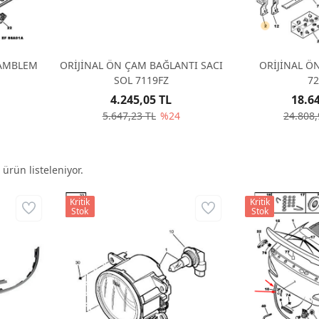
 AMBLEM
ORİJİNAL ÖN ÇAM BAĞLANTI SACI
ORİJİNAL Ö
SOL 7119FZ
7
4.245,05 TL
18.6
5.647,23 TL
%24
24.808,
ürün listeleniyor.
Kritik
Kritik
Stok
Stok