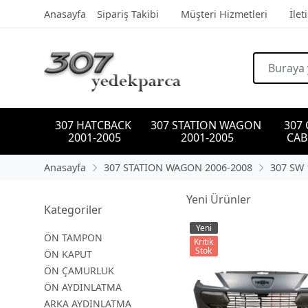
Anasayfa
Sipariş Takibi
Müşteri Hizmetleri
İlet
307 HATCBACK 
307 STATION WAGON 
307
2001-2005
2001-2005
CAB
Anasayfa
307 STATION WAGON 2006-2008
307 SW 
Yeni Ürünler
Kategoriler
Yeni
ÖN TAMPON
Kritik
Stok
ÖN KAPUT
ÖN ÇAMURLUK
ÖN AYDINLATMA
ARKA AYDINLATMA