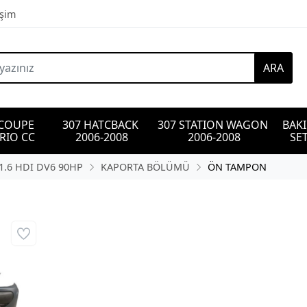
işim
ARA
 COUPE 
307 HATCBACK 
307 STATION WAGON 
BAK
RIO CC
2006-2008
2006-2008
SET
1.6 HDI DV6 90HP
KAPORTA BÖLÜMÜ
ÖN TAMPON