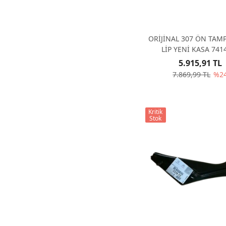
ORİJİNAL 307 ÖN TAM
LİP YENİ KASA 74
5.915,91 TL
7.869,99 TL
%2
Kritik
Stok