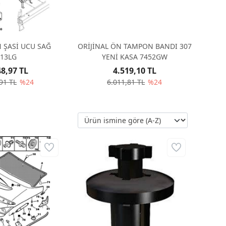
N ŞASİ UCU SAĞ
ORİJİNAL ÖN TAMPON BANDI 307
213LG
YENİ KASA 7452GW
48,97 TL
4.519,10 TL
91 TL
%24
6.011,81 TL
%24