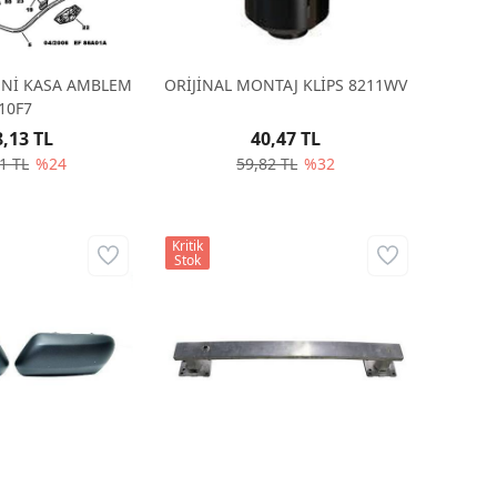
YENİ KASA AMBLEM
ORİJİNAL MONTAJ KLİPS 8211WV
10F7
8,13 TL
40,47 TL
1 TL
%24
59,82 TL
%32
Kritik
Stok