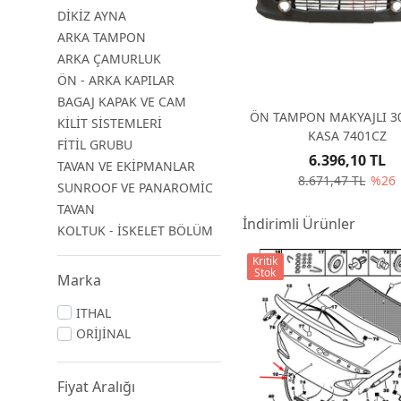
DİKİZ AYNA
ARKA TAMPON
ARKA ÇAMURLUK
ÖN - ARKA KAPILAR
BAGAJ KAPAK VE CAM
ÖN TAMPON MAKYAJLI 3
KİLİT SİSTEMLERİ
KASA 7401CZ
FİTİL GRUBU
6.396,10 TL
TAVAN VE EKİPMANLAR
8.671,47 TL
%26
SUNROOF VE PANAROMİC
TAVAN
İndirimli Ürünler
KOLTUK - İSKELET BÖLÜM
Kritik
Stok
Marka
ITHAL
ORİJİNAL
Fiyat Aralığı