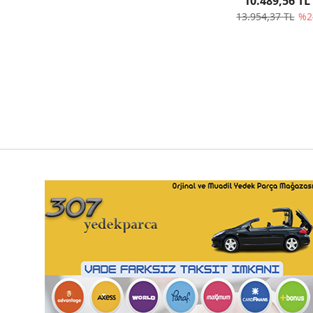
10.489,56 TL
13.954,37 TL
%2