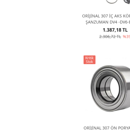
ORİJİNAL 307 İÇ AKS K
ŞANZUMAN DV4 -DV6-
DW10 328781
1.387,18 TL
2.306,72 TL
%3
Kritik
Stok
ORİJİNAL 307 ÖN PORYA