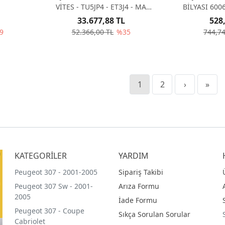
VİTES - TU5JP4 - ET3J4 - MA
BİLYAS
ŞANZUMAN 3273AH
33.677,88 TL
528
9
52.366,00 TL
%35
744,74
1
2
›
»
KATEGORİLER
YARDIM
Peugeot 307 - 2001-2005
Sipariş Takibi
Peugeot 307 Sw - 2001-
Arıza Formu
2005
İade Formu
Peugeot 307 - Coupe
Sıkça Sorulan Sorular
Cabriolet