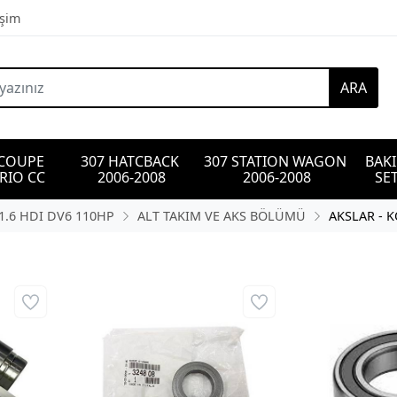
işim
ARA
 COUPE 
307 HATCBACK 
307 STATION WAGON 
BAK
RIO CC
2006-2008
2006-2008
SET
1.6 HDI DV6 110HP
ALT TAKIM VE AKS BÖLÜMÜ
AKSLAR - 