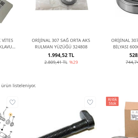
 VİTES
ORİJİNAL 307 SAĞ ORTA AKS
ORİJİNAL 30
KLAVUZ
RULMAN YÜZÜĞÜ 324808
BİLYA
1.994,52 TL
528
2.809,41 TL
%29
744,7
ürün listeleniyor.
Kritik
Stok