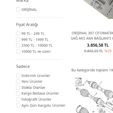
Marka
ORİJİNAL
Fiyat Aralığı
ORİJİNAL 307 OTOMATİK
99 TL - 249 TL
SAĞ AKS ARA BAĞLANTI 
999 TL - 1999 TL
322404
3.856,58 TL
2500 TL - 10000 TL
5.432,23 TL
%29
10000 TL ve üzeri
Sadece
Bu kategoride toplam
19
İndirimli Ürünler
Yeni Ürünler
Stokta Olanlar
Kargo Bedava Ürünler
Fotoğraflı Ürünler
Aynı Gün Kargolu Ürünler