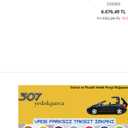
335069
6.676,49 TL
11.102,26 TL
%3