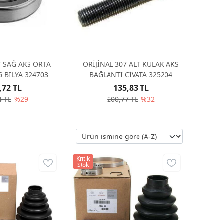
7 SAĞ AKS ORTA
ORİJİNAL 307 ALT KULAK AKS
SI 6006 BİLYA 324703
BAĞLANTI CİVATA 325204
,72 TL
135,83 TL
4 TL
%29
200,77 TL
%32
Kritik
Stok