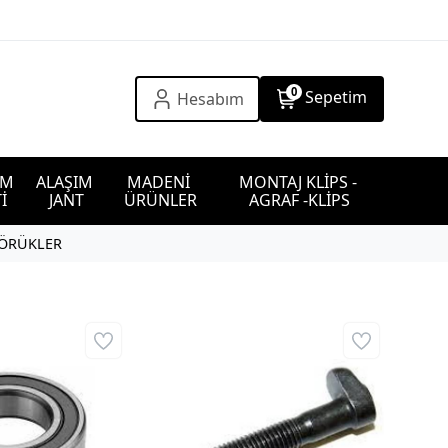
0
Sepetim
Hesabım
IM 
ALAŞIM 
MADENİ 
MONTAJ KLİPS - 
İ
JANT
ÜRÜNLER
AGRAF -KLİPS
KÖRÜKLER