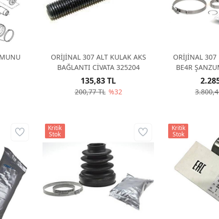
SOMUNU
ORİJİNAL 307 ALT KULAK AKS
ORİJİNAL 307
BAĞLANTI CİVATA 325204
BE4R ŞANZU
EW10J4-D
135,83 TL
2.28
200,77 TL
%32
3.800,4
Kritik
Kritik
Stok
Stok