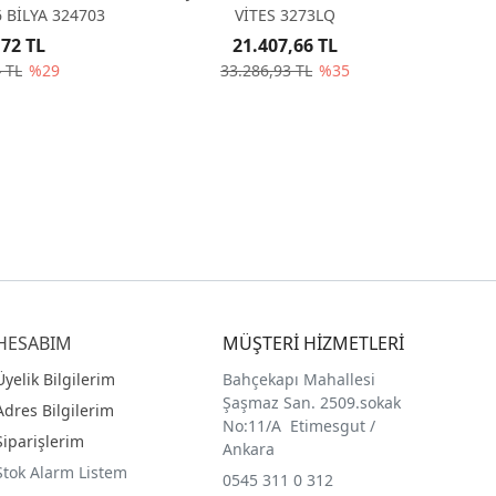
I 6006 BİLYA 324703
VİTES 3273LQ
,72 TL
21.407,66 TL
 TL
%29
33.286,93 TL
%35
HESABIM
MÜŞTERİ HİZMETLERİ
Üyelik Bilgilerim
Bahçekapı Mahallesi
Şaşmaz San. 2509.sokak
Adres Bilgilerim
No:11/A Etimesgut /
Siparişlerim
Ankara
Stok Alarm Listem
0545 311 0 312