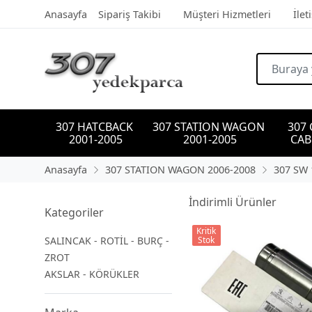
Anasayfa
Sipariş Takibi
Müşteri Hizmetleri
İlet
307 HATCBACK 
307 STATION WAGON 
307
2001-2005
2001-2005
CAB
Anasayfa
307 STATION WAGON 2006-2008
307 SW 
İndirimli Ürünler
Kategoriler
Kritik
SALINCAK - ROTİL - BURÇ -
Stok
ZROT
AKSLAR - KÖRÜKLER