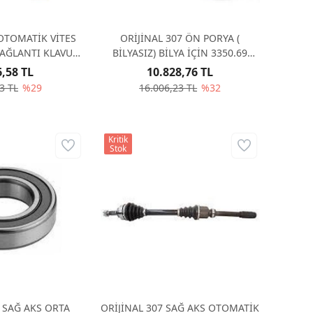
 OTOMATİK VİTES
ORİJİNAL 307 ÖN PORYA (
BAĞLANTI KLAVUZ
BİLYASIZ) BİLYA İÇİN 3350.69
2404
ALINIZ 330785
6,58 TL
10.828,76 TL
3 TL
%29
16.006,23 TL
%32
Kritik
Stok
7 SAĞ AKS ORTA
ORİJİNAL 307 SAĞ AKS OTOMATİK