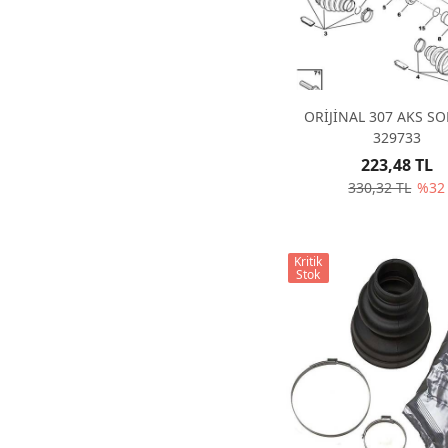
ORİJİNAL 307 AKS 
329733
223,48 TL
330,32 TL
%32
Kritik
Stok