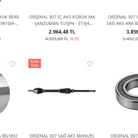
ÖRÜK BE4R
ORİJİNAL 307 İÇ AKS KÖRÜK MA
ORİJİNAL 307
EW10J4-
ŞANZUMAN TU5JP4 - ET3J4
SAĞ AKS ARA 
328788
32
2.964,48 TL
3.85
9
4.929,60 TL
%39
5.432,2
Kritik
Stok
 BİLYASI
ORİJİNAL 307 SAĞ AKS MANUEL
ORİJİNAL 30