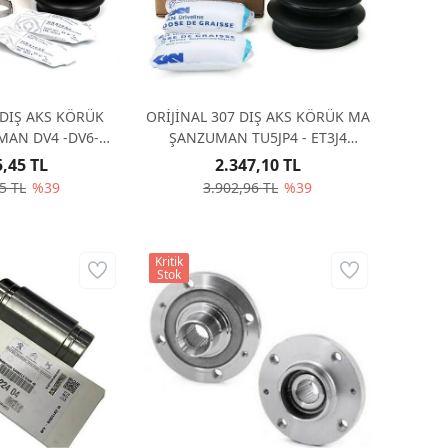
 DIŞ AKS KÖRÜK
ORİJİNAL 307 DIŞ AKS KÖRÜK MA
MAN DV4 -DV6-
ŞANZUMAN TU5JP4 - ET3J4
W10 329331
329320
5,45 TL
2.347,10 TL
5 TL
%39
3.902,96 TL
%39
Kritik
Stok