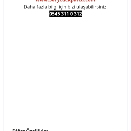
Daha fazla bilgi için bizi ulaşabilirsiniz.
0545 311 0 3
12
#PEUGEOT #PEUGEOT307 #307YEDEKPARCA
#ANKARAYEDEKPARCA #PEUEGOTTURKİYE
#TURKİYE307 #307PEUGEOT #YEDEKPARCA307
#307TÜRKİYE u
#VALEO #SACHS #PSA #INA #SKF #RAPRO #FEBI
#LUK #BRAXIS #MONROE #DEPO #MOTUL
#EUROREPAR #TOTAL #RAPRO #TRW #DELPHI
#peugeot307 #peugeottürkiye #psatürkiye
#oemyedekparca #307yedekparca #stellantis
#ankarayedekparca #307ankara #307istanbul
#izmir307 #peugeot307turkey #307clup #indirim
#307bakimseti #307amortisör #307debriyaj
#307triger #307far #307 tampon #307aksesuar
#307jant
Diğer Özellikler