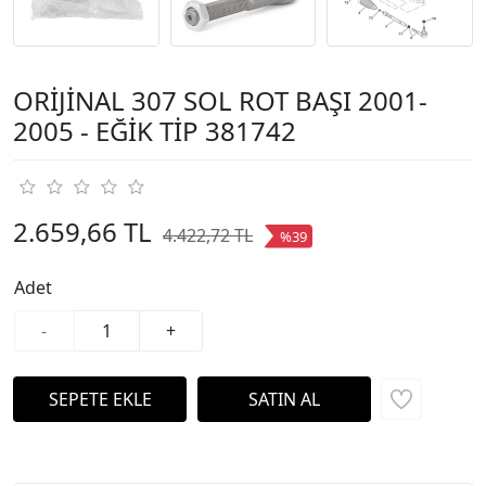
ORİJİNAL 307 SOL ROT BAŞI 2001-
2005 - EĞİK TİP 381742
2.659,66 TL
4.422,72 TL
%39
Adet
-
+