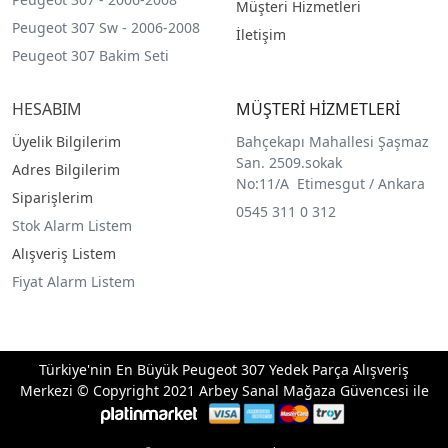
Müşteri Hizmetleri
Peugeot 307 Sw - 2006-2008
İletişim
Peugeot 307 Bakim Seti
HESABIM
MÜŞTERİ HİZMETLERİ
Üyelik Bilgilerim
Bahçekapı Mahallesi Şaşmaz
San. 2509.sokak
Adres Bilgilerim
No:11/A Etimesgut / Ankara
Siparişlerim
0545 311 0 312
Stok Alarm Listem
Alışveriş Listem
Fiyat Alarm Listem
Türkiye'nin En Büyük Peugeot 307 Yedek Parça Alışveriş
Merkezi © Copyright 2021 Arbey Sanal Mağaza Güvencesi ile