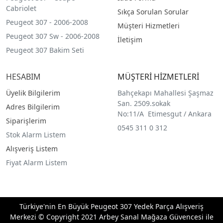
Cabriolet
Sıkça Sorulan Sorular
Peugeot 307 - 2006-2008
Müşteri Hizmetleri
Peugeot 307 Sw - 2006-2008
İletişim
Peugeot 307 Bakim Seti
HESABIM
MÜŞTERİ HİZMETLERİ
Üyelik Bilgilerim
Bahçekapı Mahallesi Şaşmaz
San. 2509.sokak
Adres Bilgilerim
No:11/A Etimesgut / Ankara
Siparişlerim
0545 311 0 312
Stok Alarm Listem
Alışveriş Listem
Fiyat Alarm Listem
Türkiye'nin En Büyük Peugeot 307 Yedek Parça Alışveriş
Merkezi © Copyright 2021 Arbey Sanal Mağaza Güvencesi ile