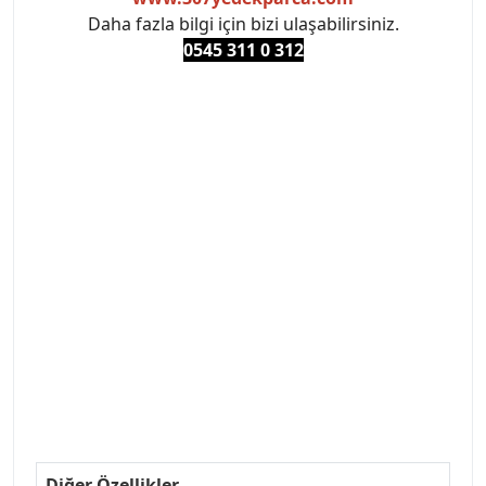
Daha fazla bilgi için bizi ulaşabilirsiniz.
0545 311 0 3
12
#PEUGEOT #PEUGEOT307 #307YEDEKPARCA
#ANKARAYEDEKPARCA #PEUEGOTTURKİYE
#TURKİYE307 #307PEUGEOT #YEDEKPARCA307
#307TÜRKİYE u
#VALEO #SACHS #PSA #INA #SKF #RAPRO #FEBI
#LUK #BRAXIS #MONROE #DEPO #MOTUL
#EUROREPAR #TOTAL #RAPRO #TRW #DELPHI
#peugeot307 #peugeottürkiye #psatürkiye
#oemyedekparca #307yedekparca #stellantis
#ankarayedekparca #307ankara #307istanbul
#izmir307 #peugeot307turkey #307clup #indirim
#307bakimseti #307amortisör #307debriyaj
#307triger #307far #307 tampon #307aksesuar
#307jant
Diğer Özellikler