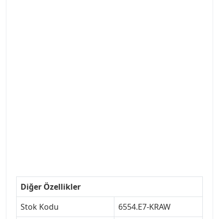
#PEUGEOT #PEUGEOT307 #307YEDEKPARCA
#ANKARAYEDEKPARCA #PEUEGOTTURKİYE
#TURKİYE307 #307PEUGEOT #YEDEKPARCA307
#307TÜRKİYE u
#VALEO #SACHS #PSA #INA #SKF #RAPRO #FEBI
#LUK #BRAXIS #MONROE #DEPO #MOTUL
#EUROREPAR #TOTAL #RAPRO #TRW #DELPHI
#peugeot307 #peugeottürkiye #psatürkiye
#oemyedekparca #307yedekparca #stellantis
#ankarayedekparca #307ankara #307istanbul
#izmir307 #peugeot307turkey #307clup #indirim
#307bakimseti #307amortisör #307debriyaj
#307triger #307far #307 tampon #307aksesuar
#307jant
Diğer Özellikler
Stok Kodu
6554.E7-KRAW