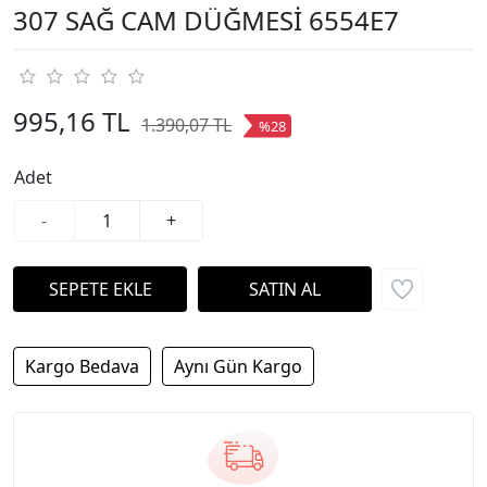
307 SAĞ CAM DÜĞMESİ 6554E7
995,16 TL
1.390,07 TL
%28
Adet
-
+
Kargo Bedava
Aynı Gün Kargo