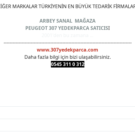
ĞER MARKALAR TÜRKİYENİN EN BÜYÜK TEDARİK FİRMALAR
ARBEY SANAL MAĞAZA
PEUGEOT 307 YEDEKPARCA SATICIS
I
2001'den bu zamana ...
-------------------------------------------------------------------------------------
www.307yedekparca.com
Daha fazla bilgi için bizi ulaşabilirsiniz.
0545 311 0 3
12
ANKARAYEDEKPARCA #PEUEGOTTURKİYE #TURKİYE307 #3
PRO #FEBI #LUK #BRAXIS #MONROE #DEPO #MOTUL #EUR
 #oemyedekparca #307yedekparca #stellantis #ankarayede
307bakimseti #307amortisör #307debriyaj #307triger #30