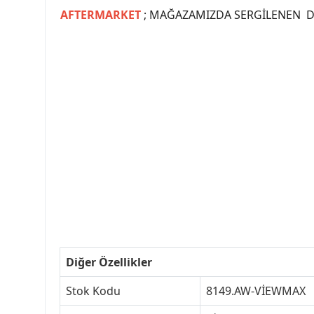
AFTERMARKET
; MAĞAZAMIZDA SERGİLENEN Dİ
#PEUGEOT #PEUGEOT307 #307YEDEKPARCA #
#VALEO #SACHS #PSA #INA #SKF #RA
#peugeot307 #peugeottürkiye #psatürkiye
#peugeot307turkey #307clup #indirim #
Diğer Özellikler
Stok Kodu
8149.AW-VİEWMAX