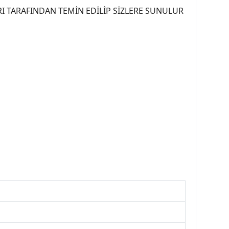
I TARAFINDAN TEMİN EDİLİP SİZLERE SUNULUR
07PEUGEOT #YEDEKPARCA307 #307TÜRKİYE u
OREPAR #TOTAL #RAPRO #TRW #DELPHI
kparca #307ankara #307istanbul #izmir307
7far #307 tampon #307aksesuar #307jant