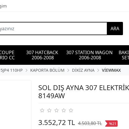
işim
ARA
 COUPE 
307 HATCBACK 
307 STATION WAGON 
BAK
RIO CC
2006-2008
2006-2008
SET
U5JP4 110HP
KAPORTA BÖLÜM
DİKİZ AYNA
VİEWMAX
SOL DIŞ AYNA 307 ELEKTRİK
8149AW
3.552,72 TL
4.503,80 TL
%21