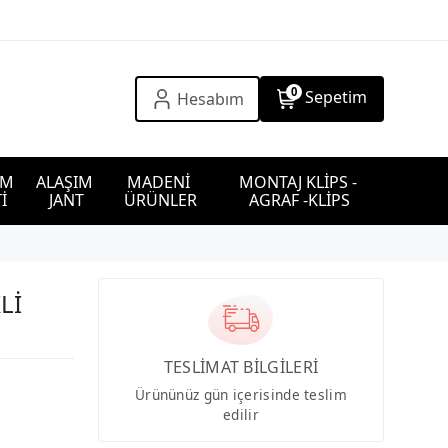
0
Sepetim
Hesabım
IM 
ALAŞIM 
MADENİ 
MONTAJ KLİPS - 
İ
JANT
ÜRÜNLER
AGRAF -KLİPS
Lİ
TESLİMAT BİLGİLERİ
Ürününüz gün içerisinde teslim
edilir