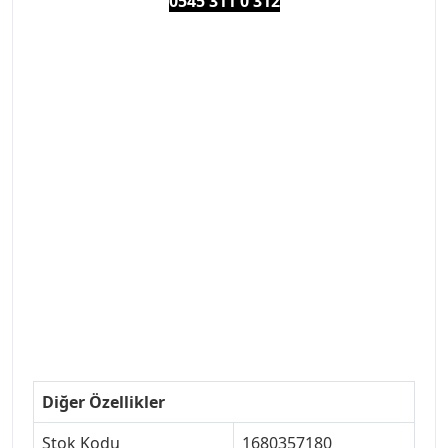
0545 311 0 3
12
#PEUGEOT #PEUGEOT307 #307YEDEKPARCA
#ANKARAYEDEKPARCA #PEUEGOTTURKİYE
#TURKİYE307 #307PEUGEOT #YEDEKPARCA307
#307TÜRKİYE u
#VALEO #SACHS #PSA #INA #SKF #RAPRO #FEBI
#LUK #BRAXIS #MONROE #DEPO #MOTUL
#EUROREPAR #TOTAL #RAPRO #TRW #DELPHI
#peugeot307 #peugeottürkiye #psatürkiye
#oemyedekparca #307yedekparca #stellantis
#ankarayedekparca #307ankara #307istanbul
#izmir307 #peugeot307turkey #307clup #indirim
#307bakimseti #307amortisör #307debriyaj
#307triger #307far #307 tampon #307aksesuar
#307jant
Diğer Özellikler
Stok Kodu
1680357180