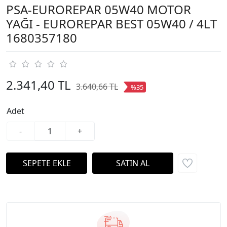
PSA-EUROREPAR 05W40 MOTOR
YAĞI - EUROREPAR BEST 05W40 / 4LT
1680357180
2.341,40 TL
3.640,66 TL
%35
Adet
-
+