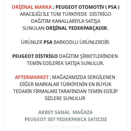
ORİJİNAL MARKA
; PEUGEOT OTOMOTİV ( PSA )
ARACILIĞI İLE TÜM TÜRKİYEDE DİSTRİGO
DAĞITIM KANALLARIYLA SATIŞA
SUNULAN
ORİJİNAL YEDEKPARÇADIR.
ÜRÜNLER
PSA
BARKODLU ÜRÜNLERDİR.
PEUGEOT DİSTRİGO
DAĞITIM ŞİRKETLERİNDEN
TEMİN EDİLEREK SATIŞA SUNULUR.
AFTERMARKET
; MAĞAZAMIZDA SERGİLENEN
DİĞER MARKALAR TÜRKİYENİN EN BÜYÜK
TEDARİK FİRMALARI TARAFINDAN TEMİN EDİLİP
SİZLERE SUNULUR
ARBEY SANAL MAĞAZA
PEUGEOT 307 YEDEKPARCA SATICIS
I
2001'den bu zamana ...