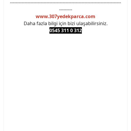
----------------------------------------------------------------------------
---------
www.307yedekparca.com
Daha fazla bilgi için bizi ulaşabilirsiniz.
0545 311 0 3
12
#PEUGEOT #PEUGEOT307 #307YEDEKPARCA
#ANKARAYEDEKPARCA #PEUEGOTTURKİYE
#TURKİYE307 #307PEUGEOT #YEDEKPARCA307
#307TÜRKİYE u
#VALEO #SACHS #PSA #INA #SKF #RAPRO #FEBI
#LUK #BRAXIS #MONROE #DEPO #MOTUL
#EUROREPAR #TOTAL #RAPRO #TRW #DELPHI
#peugeot307 #peugeottürkiye #psatürkiye
#oemyedekparca #307yedekparca #stellantis
#ankarayedekparca #307ankara #307istanbul
#izmir307 #peugeot307turkey #307clup #indirim
#307bakimseti #307amortisör #307debriyaj
#307triger #307far #307 tampon #307aksesuar
#307jant