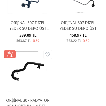
ORİJİNAL 307 DİZEL
ORİJİNAL 307 DİZEL
YEDEK SU DEPO ÜST
YEDEK SU DEPO ÜST
HORTUM / SU
HORTUM / SU
339,09 TL
458,97 TL
RADYATÖR SAĞDA
RADYATÖR SOLDA
563,87 TL
%39
763,22 TL
%39
1323C0
1323A2
Kritik
Stok
ORİJİNAL 307 RADYATÖR
ARA HORTUM 1.4 DİZEL