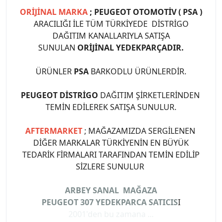
ORİJİNAL MARKA
; PEUGEOT OTOMOTİV ( PSA )
ARACILIĞI İLE TÜM TÜRKİYEDE DİSTRİGO
DAĞITIM KANALLARIYLA SATIŞA
SUNULAN
ORİJİNAL YEDEKPARÇADIR.
ÜRÜNLER
PSA
BARKODLU ÜRÜNLERDİR.
PEUGEOT DİSTRİGO
DAĞITIM ŞİRKETLERİNDEN
TEMİN EDİLEREK SATIŞA SUNULUR.
AFTERMARKET
; MAĞAZAMIZDA SERGİLENEN
DİĞER MARKALAR TÜRKİYENİN EN BÜYÜK
TEDARİK FİRMALARI TARAFINDAN TEMİN EDİLİP
SİZLERE SUNULUR
ARBEY SANAL MAĞAZA
PEUGEOT 307 YEDEKPARCA SATICIS
I
2001'den bu zamana ...