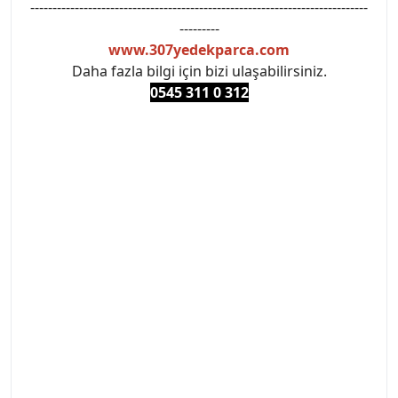
----------------------------------------------------------------------------
---------
www.307yedekparca.com
Daha fazla bilgi için bizi ulaşabilirsiniz.
0545 311 0 3
12
#PEUGEOT #PEUGEOT307 #307YEDEKPARCA
#ANKARAYEDEKPARCA #PEUEGOTTURKİYE
#TURKİYE307 #307PEUGEOT #YEDEKPARCA307
#307TÜRKİYE u
#VALEO #SACHS #PSA #INA #SKF #RAPRO #FEBI
#LUK #BRAXIS #MONROE #DEPO #MOTUL
#EUROREPAR #TOTAL #RAPRO #TRW #DELPHI
#peugeot307 #peugeottürkiye #psatürkiye
#oemyedekparca #307yedekparca #stellantis
#ankarayedekparca #307ankara #307istanbul
#izmir307 #peugeot307turkey #307clup #indirim
#307bakimseti #307amortisör #307debriyaj
#307triger #307far #307 tampon #307aksesuar
#307jant