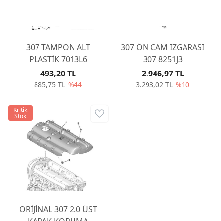
307 TAMPON ALT
307 ÖN CAM IZGARASI
PLASTİK 7013L6
307 8251J3
493,20 TL
2.946,97 TL
885,75 TL
%44
3.293,02 TL
%10
Kritik
Stok
ORİJİNAL 307 2.0 ÜST
KAPAK KORUMA