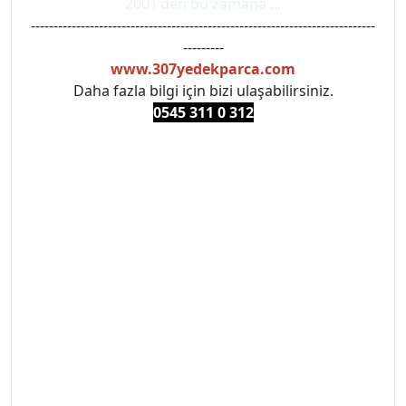
2001'den bu zamana ...
----------------------------------------------------------------------------
---------
www.307yedekparca.com
Daha fazla bilgi için bizi ulaşabilirsiniz.
0545 311 0 3
12
#PEUGEOT #PEUGEOT307 #307YEDEKPARCA
#ANKARAYEDEKPARCA #PEUEGOTTURKİYE
#TURKİYE307 #307PEUGEOT #YEDEKPARCA307
#307TÜRKİYE u
#VALEO #SACHS #PSA #INA #SKF #RAPRO #FEBI
#LUK #BRAXIS #MONROE #DEPO #MOTUL
#EUROREPAR #TOTAL #RAPRO #TRW #DELPHI
#peugeot307 #peugeottürkiye #psatürkiye
#oemyedekparca #307yedekparca #stellantis
#ankarayedekparca #307ankara #307istanbul
#izmir307 #peugeot307turkey #307clup #indirim
#307bakimseti #307amortisör #307debriyaj
#307triger #307far #307 tampon #307aksesuar