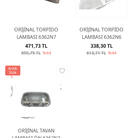
ORİJİNAL TORPİDO
ORİJİNAL TORPİDO
LAMBASI 6362N7
LAMBASI 6362N6
471,73 TL
338,30 TL
855,75 TL
%44
613,71 TL
%44
Kritik
Stok
ORİJİNAL TAVAN
LAMBASI ÖN 6362N2