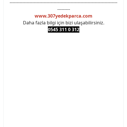
----------------------------------------------------------------------------
---------
www.307yedekparca.com
Daha fazla bilgi için bizi ulaşabilirsiniz.
0545 311 0 3
12
#PEUGEOT #PEUGEOT307 #307YEDEKPARCA
#ANKARAYEDEKPARCA #PEUEGOTTURKİYE
#TURKİYE307 #307PEUGEOT #YEDEKPARCA307
#307TÜRKİYE u
#VALEO #SACHS #PSA #INA #SKF #RAPRO #FEBI
#LUK #BRAXIS #MONROE #DEPO #MOTUL
#EUROREPAR #TOTAL #RAPRO #TRW #DELPHI
#peugeot307 #peugeottürkiye #psatürkiye
#oemyedekparca #307yedekparca #stellantis
#ankarayedekparca #307ankara #307istanbul
#izmir307 #peugeot307turkey #307clup #indirim
#307bakimseti #307amortisör #307debriyaj
#307triger #307far #307 tampon #307aksesuar
#307jant