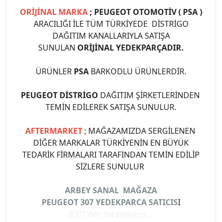
ORİJİNAL MARKA
; PEUGEOT OTOMOTİV ( PSA )
ARACILIĞI İLE TÜM TÜRKİYEDE DİSTRİGO
DAĞITIM KANALLARIYLA SATIŞA
SUNULAN
ORİJİNAL YEDEKPARÇADIR.
ÜRÜNLER
PSA
BARKODLU ÜRÜNLERDİR.
PEUGEOT DİSTRİGO
DAĞITIM ŞİRKETLERİNDEN
TEMİN EDİLEREK SATIŞA SUNULUR.
AFTERMARKET
; MAĞAZAMIZDA SERGİLENEN
DİĞER MARKALAR TÜRKİYENİN EN BÜYÜK
TEDARİK FİRMALARI TARAFINDAN TEMİN EDİLİP
SİZLERE SUNULUR
ARBEY SANAL MAĞAZA
PEUGEOT 307 YEDEKPARCA SATICIS
I
2001'den bu zamana ...