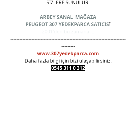
SİZLERE SUNULUR
ARBEY SANAL MAĞAZA
PEUGEOT 307 YEDEKPARCA SATICIS
I
2001'den bu zamana ...
----------------------------------------------------------------------------
---------
www.307yedekparca.com
Daha fazla bilgi için bizi ulaşabilirsiniz.
0545 311 0 3
12
#PEUGEOT #PEUGEOT307 #307YEDEKPARCA
#ANKARAYEDEKPARCA #PEUEGOTTURKİYE
#TURKİYE307 #307PEUGEOT #YEDEKPARCA307
#307TÜRKİYE u
#VALEO #SACHS #PSA #INA #SKF #RAPRO #FEBI
#LUK #BRAXIS #MONROE #DEPO #MOTUL
#EUROREPAR #TOTAL #RAPRO #TRW #DELPHI
#peugeot307 #peugeottürkiye #psatürkiye
#oemyedekparca #307yedekparca #stellantis