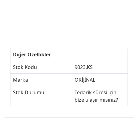
#ankarayedekparca #307ankara #307istanbul
#izmir307 #peugeot307turkey #307clup #indirim
#307bakimseti #307amortisör #307debriyaj
#307triger #307far #307 tampon #307aksesuar
#307jant
Diğer Özellikler
Stok Kodu
9023.KS
Marka
ORİJİNAL
Stok Durumu
Tedarik süresi için
bize ulaşır mısınız?