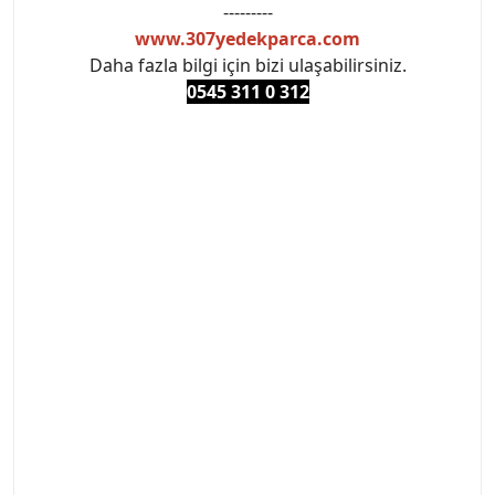
---------
www.307yedekparca.com
Daha fazla bilgi için bizi ulaşabilirsiniz.
0545 311 0 3
12
#PEUGEOT #PEUGEOT307 #307YEDEKPARCA
#ANKARAYEDEKPARCA #PEUEGOTTURKİYE
#TURKİYE307 #307PEUGEOT #YEDEKPARCA307
#307TÜRKİYE u
#VALEO #SACHS #PSA #INA #SKF #RAPRO #FEBI
#LUK #BRAXIS #MONROE #DEPO #MOTUL
#EUROREPAR #TOTAL #RAPRO #TRW #DELPHI
#peugeot307 #peugeottürkiye #psatürkiye
#oemyedekparca #307yedekparca #stellantis
#ankarayedekparca #307ankara #307istanbul
#izmir307 #peugeot307turkey #307clup #indirim
#307bakimseti #307amortisör #307debriyaj
#307triger #307far #307 tampon #307aksesuar
#307jant