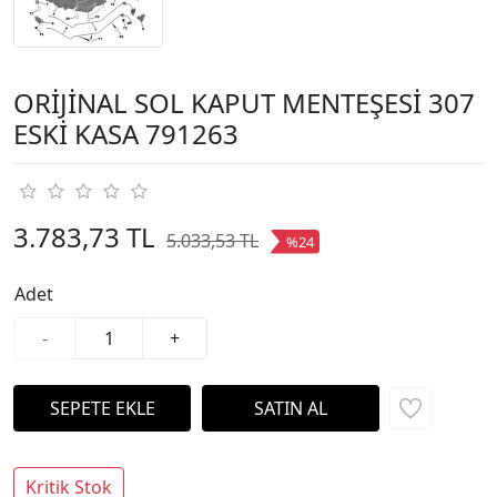
ORİJİNAL SOL KAPUT MENTEŞESİ 307
ESKİ KASA 791263
3.783,73 TL
5.033,53 TL
%24
Adet
-
+
Kritik Stok