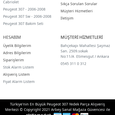
Cabriolet
Sıkça Sorulan Sorular
Peugeot 307 - 2006-2008
Müşteri Hizmetleri
Peugeot 307 Sw - 2006-2008
İletişim
Peugeot 307 Bakim Seti
HESABIM
MÜŞTERİ HİZMETLERİ
Üyelik Bilgilerim
Bahçekapı Mahallesi Şaşmaz
San. 2509.sokak
Adres Bilgilerim
No:11/A Etimesgut / Ankara
Siparişlerim
0545 311 0 312
Stok Alarm Listem
Alışveriş Listem
Fiyat Alarm Listem
Türkiye'nin En Büyük Peugeot 307 Yedek Parça Alışveriş
Merkezi © Copyright 2021 Arbey Sanal Mağaza Güvencesi ile