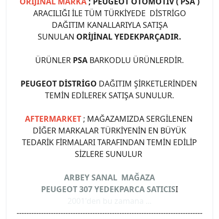
ORİJİNAL MARKA
; PEUGEOT OTOMOTİV ( PSA )
ARACILIĞI İLE TÜM TÜRKİYEDE DİSTRİGO
DAĞITIM KANALLARIYLA SATIŞA
SUNULAN
ORİJİNAL YEDEKPARÇADIR.
ÜRÜNLER
PSA
BARKODLU ÜRÜNLERDİR.
PEUGEOT DİSTRİGO
DAĞITIM ŞİRKETLERİNDEN
TEMİN EDİLEREK SATIŞA SUNULUR.
AFTERMARKET
; MAĞAZAMIZDA SERGİLENEN
DİĞER MARKALAR TÜRKİYENİN EN BÜYÜK
TEDARİK FİRMALARI TARAFINDAN TEMİN EDİLİP
SİZLERE SUNULUR
ARBEY SANAL MAĞAZA
PEUGEOT 307 YEDEKPARCA SATICIS
I
2001'den bu zamana ...
----------------------------------------------------------------------------