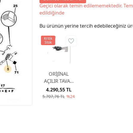
Geçici olarak temin edilememektedir. Tem
edildiğinde
Bu ürünün yerine tercih edebileceğiniz ür
Kritik
Stok
ORİJİNAL
AÇILIR TAVAN
KİLİT KARŞIL
4.290,55 TL
8484C7
5.707,76 TL
%24