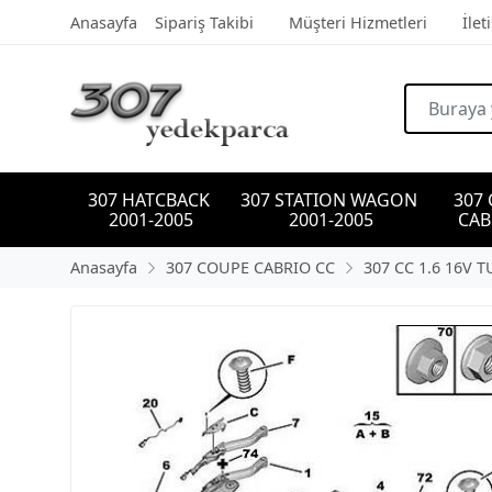
Anasayfa
Sipariş Takibi
Müşteri Hizmetleri
İlet
307 HATCBACK 
307 STATION WAGON 
307
2001-2005
2001-2005
CAB
Anasayfa
307 COUPE CABRIO CC
307 CC 1.6 16V 