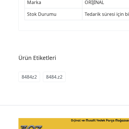
Marka
ORİJİNAL
Stok Durumu
Tedarik süresi için b
Ürün Etiketleri
8484z2
8484.z2