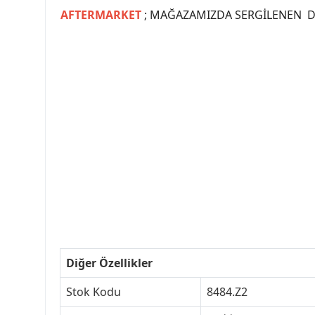
AFTERMARKET
; MAĞAZAMIZDA SERGİLENEN Dİ
#PEUGEOT #PEUGEOT307 #307YEDEKPARCA #
#VALEO #SACHS #PSA #INA #SKF #RA
#peugeot307 #peugeottürkiye #psatürkiye
#peugeot307turkey #307clup #indirim #
Diğer Özellikler
Stok Kodu
8484.Z2