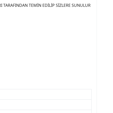
I TARAFINDAN TEMİN EDİLİP SİZLERE SUNULUR
07PEUGEOT #YEDEKPARCA307 #307TÜRKİYE u
OREPAR #TOTAL #RAPRO #TRW #DELPHI
kparca #307ankara #307istanbul #izmir307
7far #307 tampon #307aksesuar #307jant