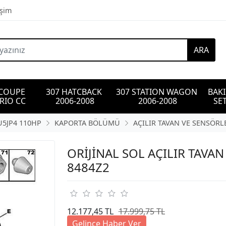
işim
ARA
 COUPE 
307 HATCBACK 
307 STATION WAGON 
BAK
RIO CC
2006-2008
2006-2008
SET
TU5JP4 110HP
KAPORTA BÖLÜMÜ
AÇILIR TAVAN VE SENSÖRL
ORİJİNAL SOL AÇILIR TAVAN 
8484Z2
12.177,45 TL
17.999,75 TL
Gelince Haber Ver