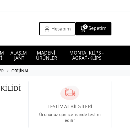
0
Sepetim
Hesabım
IM 
ALAŞIM 
MADENİ 
MONTAJ KLİPS - 
İ
JANT
ÜRÜNLER
AGRAF -KLİPS
ER
ORİJİNAL
KİLİDİ
TESLİMAT BİLGİLERİ
Ürününüz gün içerisinde teslim
edilir