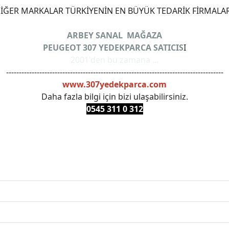
ĞER MARKALAR TÜRKİYENİN EN BÜYÜK TEDARİK FİRMALAR
ARBEY SANAL MAĞAZA
PEUGEOT 307 YEDEKPARCA SATICIS
I
2001'den bu zamana ...
-------------------------------------------------------------------------------------
www.307yedekparca.com
Daha fazla bilgi için bizi ulaşabilirsiniz.
0545 311 0 3
12
ANKARAYEDEKPARCA #PEUEGOTTURKİYE #TURKİYE307 #3
PRO #FEBI #LUK #BRAXIS #MONROE #DEPO #MOTUL #EUR
 #oemyedekparca #307yedekparca #stellantis #ankarayede
307bakimseti #307amortisör #307debriyaj #307triger #30