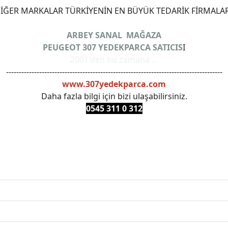
ĞER MARKALAR TÜRKİYENİN EN BÜYÜK TEDARİK FİRMALAR
ARBEY SANAL MAĞAZA
PEUGEOT 307 YEDEKPARCA SATICIS
I
2001'den bu zamana ...
-------------------------------------------------------------------------------------
www.307yedekparca.com
Daha fazla bilgi için bizi ulaşabilirsiniz.
0545 311 0 3
12
ANKARAYEDEKPARCA #PEUEGOTTURKİYE #TURKİYE307 #3
PRO #FEBI #LUK #BRAXIS #MONROE #DEPO #MOTUL #EUR
 #oemyedekparca #307yedekparca #stellantis #ankarayede
307bakimseti #307amortisör #307debriyaj #307triger #30