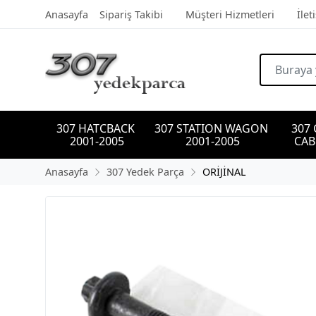
Anasayfa
Sipariş Takibi
Müşteri Hizmetleri
İlet
307 HATCBACK 
307 STATION WAGON 
307
2001-2005
2001-2005
CAB
Anasayfa
307 Yedek Parça
ORİJİNAL