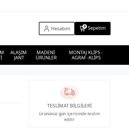
0
Sepetim
Hesabım
IM 
ALAŞIM 
MADENİ 
MONTAJ KLİPS - 
İ
JANT
ÜRÜNLER
AGRAF -KLİPS
0
TESLİMAT BİLGİLERİ
Ürününüz gün içerisinde teslim
edilir