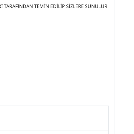
I TARAFINDAN TEMİN EDİLİP SİZLERE SUNULUR
07PEUGEOT #YEDEKPARCA307 #307TÜRKİYE u
OREPAR #TOTAL #RAPRO #TRW #DELPHI
kparca #307ankara #307istanbul #izmir307
7far #307 tampon #307aksesuar #307jant