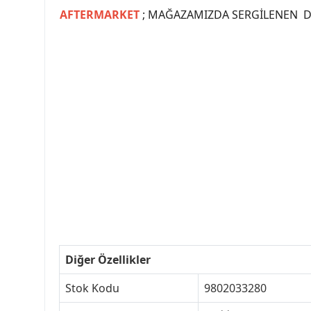
AFTERMARKET
; MAĞAZAMIZDA SERGİLENEN Dİ
#PEUGEOT #PEUGEOT307 #307YEDEKPARCA #
#VALEO #SACHS #PSA #INA #SKF #RA
#peugeot307 #peugeottürkiye #psatürkiye
#peugeot307turkey #307clup #indirim #
Diğer Özellikler
Stok Kodu
9802033280