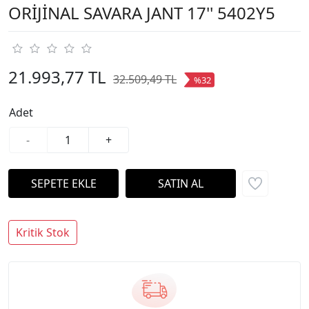
ORİJİNAL SAVARA JANT 17'' 5402Y5
21.993,77 TL
32.509,49 TL
%32
Adet
-
+
Kritik Stok