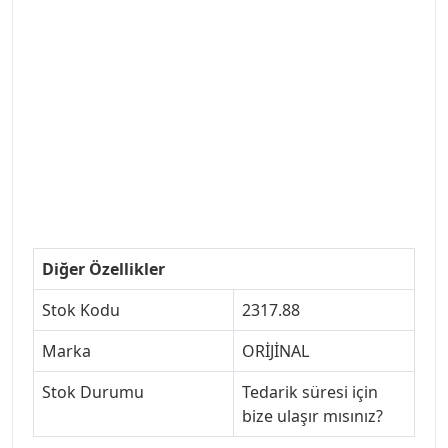
#LUK #BRAXIS #MONROE #DEPO #MOTUL
#EUROREPAR #TOTAL #RAPRO #TRW #DELPHI
#peugeot307 #peugeottürkiye #psatürkiye
#oemyedekparca #307yedekparca #stellantis
#ankarayedekparca #307ankara #307istanbul
#izmir307 #peugeot307turkey #307clup #indirim
#307bakimseti #307amortisör #307debriyaj
#307triger #307far #307 tampon #307aksesuar
#307jant
Diğer Özellikler
Stok Kodu
2317.88
Marka
ORİJİNAL
Stok Durumu
Tedarik süresi için
bize ulaşır mısınız?