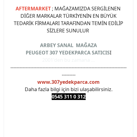
AFTERMARKET
; MAĞAZAMIZDA SERGİLENEN
DİĞER MARKALAR TÜRKİYENİN EN BÜYÜK
TEDARİK FİRMALARI TARAFINDAN TEMİN EDİLİP
SİZLERE SUNULUR
ARBEY SANAL MAĞAZA
PEUGEOT 307 YEDEKPARCA SATICIS
I
2001'den bu zamana ...
----------------------------------------------------------------------------
---------
www.307yedekparca.com
Daha fazla bilgi için bizi ulaşabilirsiniz.
0545 311 0 3
12
#PEUGEOT #PEUGEOT307 #307YEDEKPARCA
#ANKARAYEDEKPARCA #PEUEGOTTURKİYE
#TURKİYE307 #307PEUGEOT #YEDEKPARCA307
#307TÜRKİYE u
#VALEO #SACHS #PSA #INA #SKF #RAPRO #FEBI