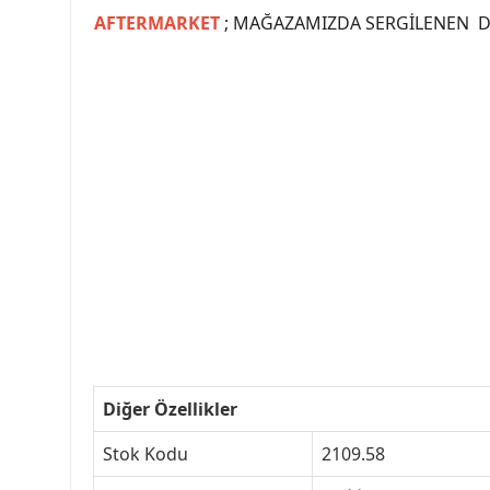
AFTERMARKET
; MAĞAZAMIZDA SERGİLENEN Dİ
#PEUGEOT #PEUGEOT307 #307YEDEKPARCA #
#VALEO #SACHS #PSA #INA #SKF #RA
#peugeot307 #peugeottürkiye #psatürkiye
#peugeot307turkey #307clup #indirim #
Diğer Özellikler
Stok Kodu
2109.58