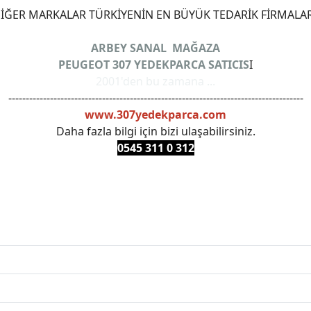
ĞER MARKALAR TÜRKİYENİN EN BÜYÜK TEDARİK FİRMALAR
ARBEY SANAL MAĞAZA
PEUGEOT 307 YEDEKPARCA SATICIS
I
2001'den bu zamana ...
-------------------------------------------------------------------------------------
www.307yedekparca.com
Daha fazla bilgi için bizi ulaşabilirsiniz.
0545 311 0 3
12
ANKARAYEDEKPARCA #PEUEGOTTURKİYE #TURKİYE307 #3
PRO #FEBI #LUK #BRAXIS #MONROE #DEPO #MOTUL #EUR
 #oemyedekparca #307yedekparca #stellantis #ankarayede
307bakimseti #307amortisör #307debriyaj #307triger #30