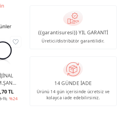
in
ünler
{{garantisuresi}} YIL GARANTİ
Üretici/distribütör garantilidir.
İJİNAL
.ŞANZ.LASTİK
14 GÜNDE İADE
ONTA
,70 TL
Ürünü 14 gün içerisinde ücretsiz ve
31251
kolayca iade edebilirsiniz.
6 TL
%24