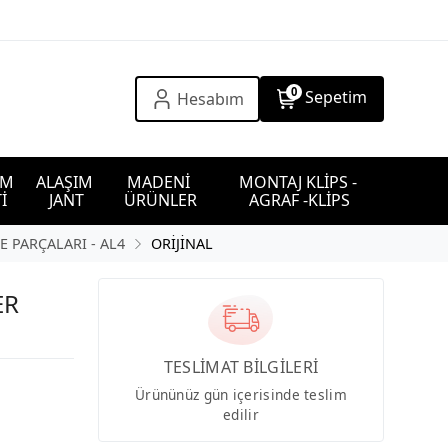
0
Sepetim
Hesabım
IM 
ALAŞIM 
MADENİ 
MONTAJ KLİPS - 
İ
JANT
ÜRÜNLER
AGRAF -KLİPS
 PARÇALARI - AL4
ORİJİNAL
ER
TESLİMAT BİLGİLERİ
Ürününüz gün içerisinde teslim
edilir