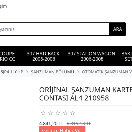
işim
ARA
 COUPE 
307 HATCBACK 
307 STATION WAGON 
BAK
RIO CC
2006-2008
2006-2008
SET
U5JP4 110HP
ŞANZUMAN BÖLÜMÜ
OTOMATİK ŞANZUMAN VE
ORİJİNAL ŞANZUMAN KART
CONTASI AL4 210958
4.841,20 TL
6.819,13 TL
Gelince Haber Ver