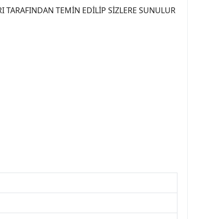
I TARAFINDAN TEMİN EDİLİP SİZLERE SUNULUR
07PEUGEOT #YEDEKPARCA307 #307TÜRKİYE u
OREPAR #TOTAL #RAPRO #TRW #DELPHI
kparca #307ankara #307istanbul #izmir307
7far #307 tampon #307aksesuar #307jant