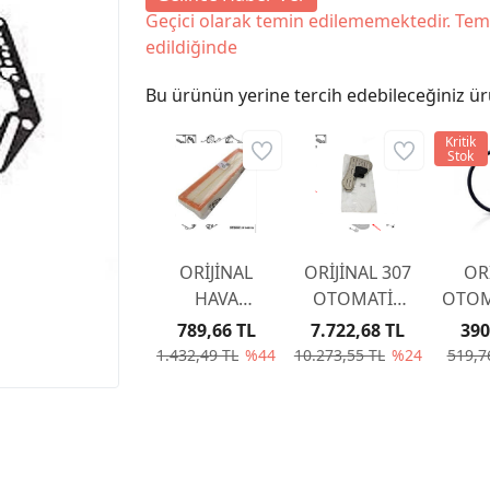
Geçici olarak temin edilememektedir. Tem
edildiğinde
Bu ürünün yerine tercih edebileceğiniz ür
Kritik
Stok
ORİJİNAL
ORİJİNAL 307
OR
HAVA
OTOMATİK
OTOM
FİLTRESİ
ŞANZUMAN
C
789,66 TL
7.722,68 TL
390
2005-2008 1.6
YAĞ FİLTRESİ
2
1.432,49 TL
%44
10.273,55 TL
%24
519,7
BENZİNLİ
AL4 DPO
TU5JP4
226333
1444VK