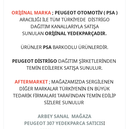
ORİJİNAL MARKA
; PEUGEOT OTOMOTİV ( PSA )
ARACILIĞI İLE TÜM TÜRKİYEDE DİSTRİGO
DAĞITIM KANALLARIYLA SATIŞA
SUNULAN
ORİJİNAL YEDEKPARÇADIR.
ÜRÜNLER
PSA
BARKODLU ÜRÜNLERDİR.
PEUGEOT DİSTRİGO
DAĞITIM ŞİRKETLERİNDEN
TEMİN EDİLEREK SATIŞA SUNULUR.
AFTERMARKET
; MAĞAZAMIZDA SERGİLENEN
DİĞER MARKALAR TÜRKİYENİN EN BÜYÜK
TEDARİK FİRMALARI TARAFINDAN TEMİN EDİLİP
SİZLERE SUNULUR
ARBEY SANAL MAĞAZA
PEUGEOT 307 YEDEKPARCA SATICIS
I