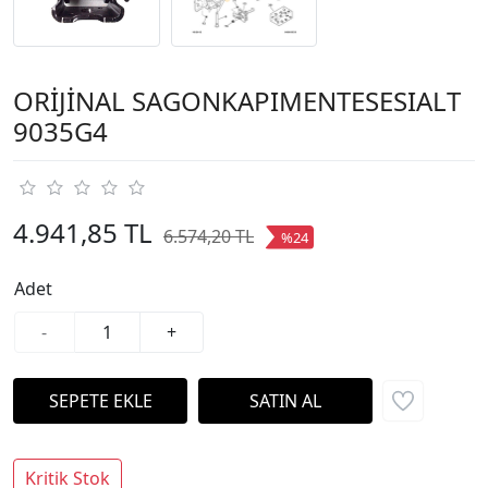
ORİJİNAL SAGONKAPIMENTESESIALT
9035G4
4.941,85 TL
6.574,20 TL
%24
Adet
-
+
Kritik Stok