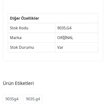
#307jant
Diğer Özellikler
Stok Kodu
9035.G4
Marka
ORİJİNAL
Stok Durumu
Var
Ürün Etiketleri
9035g4
9035.g4