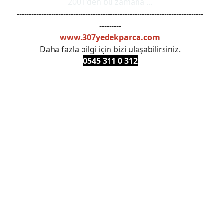
2001'den bu zamana ...
----------------------------------------------------------------------------
---------
www.307yedekparca.com
Daha fazla bilgi için bizi ulaşabilirsiniz.
0545 311 0 3
12
#PEUGEOT #PEUGEOT307 #307YEDEKPARCA
#ANKARAYEDEKPARCA #PEUEGOTTURKİYE
#TURKİYE307 #307PEUGEOT #YEDEKPARCA307
#307TÜRKİYE u
#VALEO #SACHS #PSA #INA #SKF #RAPRO #FEBI
#LUK #BRAXIS #MONROE #DEPO #MOTUL
#EUROREPAR #TOTAL #RAPRO #TRW #DELPHI
#peugeot307 #peugeottürkiye #psatürkiye
#oemyedekparca #307yedekparca #stellantis
#ankarayedekparca #307ankara #307istanbul
#izmir307 #peugeot307turkey #307clup #indirim
#307bakimseti #307amortisör #307debriyaj
#307triger #307far #307 tampon #307aksesuar