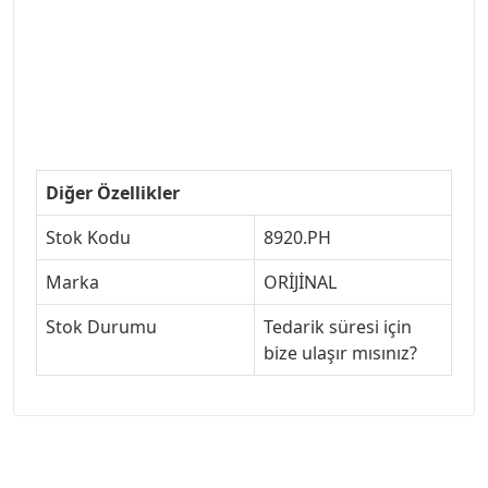
#ankarayedekparca #307ankara #307istanbul
#izmir307 #peugeot307turkey #307clup #indirim
#307bakimseti #307amortisör #307debriyaj
#307triger #307far #307 tampon #307aksesuar
#307jant
Diğer Özellikler
Stok Kodu
8920.PH
Marka
ORİJİNAL
Stok Durumu
Tedarik süresi için
bize ulaşır mısınız?