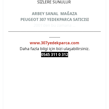
SİZLERE SUNULUR
ARBEY SANAL MAĞAZA
PEUGEOT 307 YEDEKPARCA SATICIS
I
2001'den bu zamana ...
----------------------------------------------------------------------------
---------
www.307yedekparca.com
Daha fazla bilgi için bizi ulaşabilirsiniz.
0545 311 0 3
12
#PEUGEOT #PEUGEOT307 #307YEDEKPARCA
#ANKARAYEDEKPARCA #PEUEGOTTURKİYE
#TURKİYE307 #307PEUGEOT #YEDEKPARCA307
#307TÜRKİYE u
#VALEO #SACHS #PSA #INA #SKF #RAPRO #FEBI
#LUK #BRAXIS #MONROE #DEPO #MOTUL
#EUROREPAR #TOTAL #RAPRO #TRW #DELPHI
#peugeot307 #peugeottürkiye #psatürkiye
#oemyedekparca #307yedekparca #stellantis