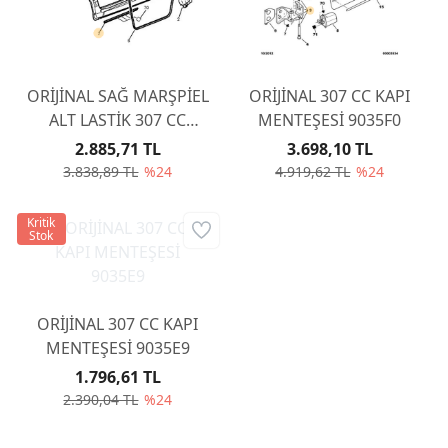
ORİJİNAL SAĞ MARŞPİEL
ORİJİNAL 307 CC KAPI
ALT LASTİK 307 CC
MENTEŞESİ 9035F0
9023PH
2.885,71 TL
3.698,10 TL
3.838,89 TL
%24
4.919,62 TL
%24
Kritik
Stok
ORİJİNAL 307 CC KAPI
MENTEŞESİ 9035E9
1.796,61 TL
2.390,04 TL
%24