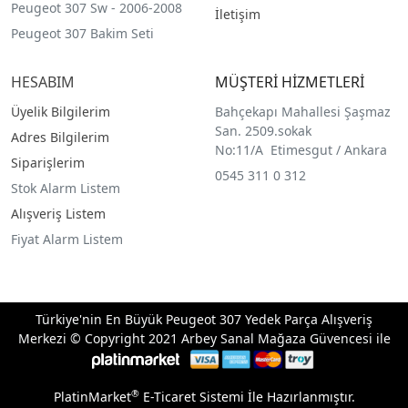
Peugeot 307 Sw - 2006-2008
İletişim
Peugeot 307 Bakim Seti
HESABIM
MÜŞTERİ HİZMETLERİ
Üyelik Bilgilerim
Bahçekapı Mahallesi Şaşmaz
San. 2509.sokak
Adres Bilgilerim
No:11/A Etimesgut / Ankara
Siparişlerim
0545 311 0 312
Stok Alarm Listem
Alışveriş Listem
Fiyat Alarm Listem
Türkiye'nin En Büyük Peugeot 307 Yedek Parça Alışveriş
Merkezi © Copyright 2021 Arbey Sanal Mağaza Güvencesi ile
®
PlatinMarket
E-Ticaret Sistemi
İle Hazırlanmıştır.