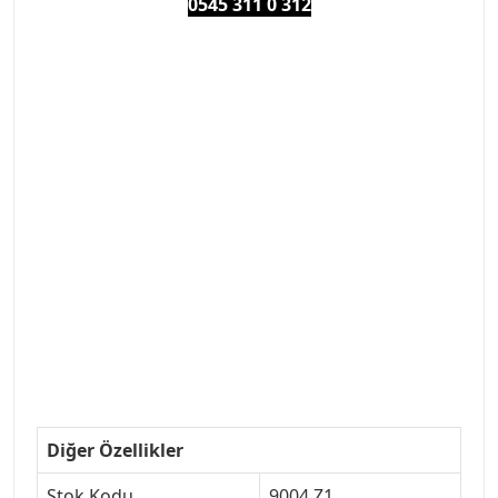
0545 311 0 3
12
#PEUGEOT #PEUGEOT307 #307YEDEKPARCA
#ANKARAYEDEKPARCA #PEUEGOTTURKİYE
#TURKİYE307 #307PEUGEOT #YEDEKPARCA307
#307TÜRKİYE u
#VALEO #SACHS #PSA #INA #SKF #RAPRO #FEBI
#LUK #BRAXIS #MONROE #DEPO #MOTUL
#EUROREPAR #TOTAL #RAPRO #TRW #DELPHI
#peugeot307 #peugeottürkiye #psatürkiye
#oemyedekparca #307yedekparca #stellantis
#ankarayedekparca #307ankara #307istanbul
#izmir307 #peugeot307turkey #307clup #indirim
#307bakimseti #307amortisör #307debriyaj
#307triger #307far #307 tampon #307aksesuar
#307jant
Diğer Özellikler
Stok Kodu
9004.Z1