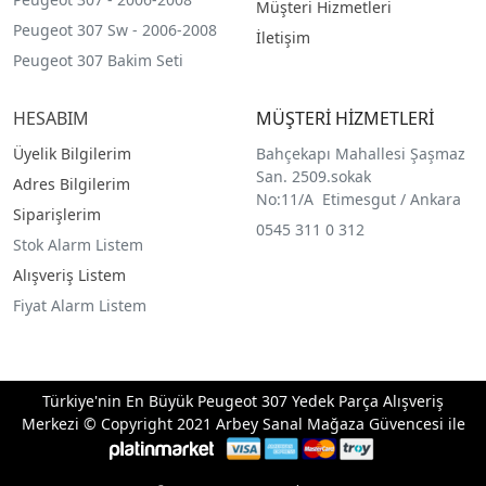
Müşteri Hizmetleri
Peugeot 307 Sw - 2006-2008
İletişim
Peugeot 307 Bakim Seti
HESABIM
MÜŞTERİ HİZMETLERİ
Üyelik Bilgilerim
Bahçekapı Mahallesi Şaşmaz
San. 2509.sokak
Adres Bilgilerim
No:11/A Etimesgut / Ankara
Siparişlerim
0545 311 0 312
Stok Alarm Listem
Alışveriş Listem
Fiyat Alarm Listem
Türkiye'nin En Büyük Peugeot 307 Yedek Parça Alışveriş
Merkezi © Copyright 2021 Arbey Sanal Mağaza Güvencesi ile