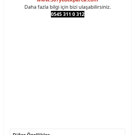
Daha fazla bilgi için bizi ulaşabilirsiniz.
0545 311 0 3
12
#PEUGEOT #PEUGEOT307 #307YEDEKPARCA
#ANKARAYEDEKPARCA #PEUEGOTTURKİYE
#TURKİYE307 #307PEUGEOT #YEDEKPARCA307
#307TÜRKİYE u
#VALEO #SACHS #PSA #INA #SKF #RAPRO #FEBI
#LUK #BRAXIS #MONROE #DEPO #MOTUL
#EUROREPAR #TOTAL #RAPRO #TRW #DELPHI
#peugeot307 #peugeottürkiye #psatürkiye
#oemyedekparca #307yedekparca #stellantis
#ankarayedekparca #307ankara #307istanbul
#izmir307 #peugeot307turkey #307clup #indirim
#307bakimseti #307amortisör #307debriyaj
#307triger #307far #307 tampon #307aksesuar
#307jant
Diğer Özellikler