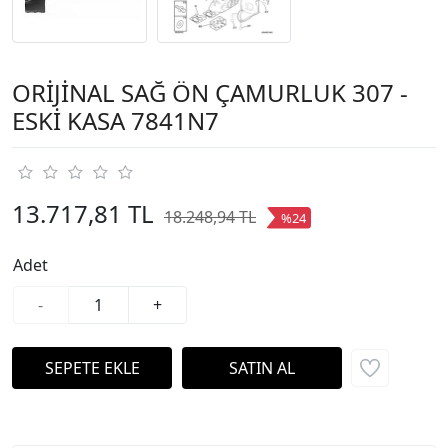
ORİJİNAL SAĞ ÖN ÇAMURLUK 307 -
ESKİ KASA 7841N7
13.717,81 TL
18.248,94 TL
%24
Adet
-
+