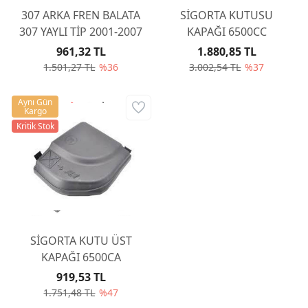
307 ARKA FREN BALATA
SİGORTA KUTUSU
307 YAYLI TİP 2001-2007
KAPAĞI 6500CC
961,32 TL
1.880,85 TL
1.501,27 TL
%36
3.002,54 TL
%37
Aynı Gün
Kargo
Kritik Stok
SİGORTA KUTU ÜST
KAPAĞI 6500CA
919,53 TL
1.751,48 TL
%47