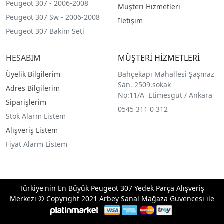
Peugeot 307 - 2006-2008
Müşteri Hizmetleri
Peugeot 307 Sw - 2006-2008
İletişim
Peugeot 307 Bakim Seti
HESABIM
MÜŞTERİ HİZMETLERİ
Üyelik Bilgilerim
Bahçekapı Mahallesi Şaşmaz
San. 2509.sokak
Adres Bilgilerim
No:11/A Etimesgut / Ankara
Siparişlerim
0545 311 0 312
Stok Alarm Listem
Alışveriş Listem
Fiyat Alarm Listem
Türkiye'nin En Büyük Peugeot 307 Yedek Parça Alışveriş
Merkezi © Copyright 2021 Arbey Sanal Mağaza Güvencesi ile