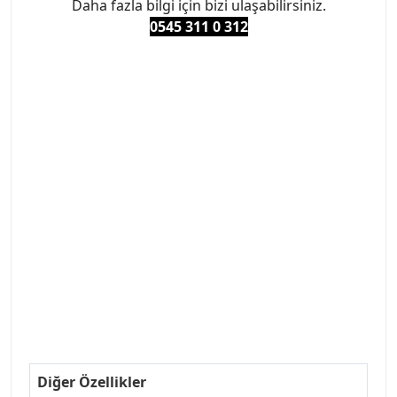
Daha fazla bilgi için bizi ulaşabilirsiniz.
0545 311 0 3
12
#PEUGEOT #PEUGEOT307 #307YEDEKPARCA
#ANKARAYEDEKPARCA #PEUEGOTTURKİYE
#TURKİYE307 #307PEUGEOT #YEDEKPARCA307
#307TÜRKİYE u
#VALEO #SACHS #PSA #INA #SKF #RAPRO #FEBI
#LUK #BRAXIS #MONROE #DEPO #MOTUL
#EUROREPAR #TOTAL #RAPRO #TRW #DELPHI
#peugeot307 #peugeottürkiye #psatürkiye
#oemyedekparca #307yedekparca #stellantis
#ankarayedekparca #307ankara #307istanbul
#izmir307 #peugeot307turkey #307clup #indirim
#307bakimseti #307amortisör #307debriyaj
#307triger #307far #307 tampon #307aksesuar
#307jant
Diğer Özellikler