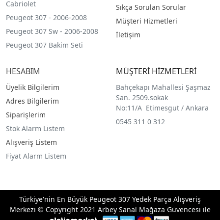
Cabriolet
Sıkça Sorulan Sorular
Peugeot 307 - 2006-2008
Müşteri Hizmetleri
Peugeot 307 Sw - 2006-2008
İletişim
Peugeot 307 Bakim Seti
HESABIM
MÜŞTERİ HİZMETLERİ
Üyelik Bilgilerim
Bahçekapı Mahallesi Şaşmaz
San. 2509.sokak
Adres Bilgilerim
No:11/A Etimesgut / Ankara
Siparişlerim
0545 311 0 312
Stok Alarm Listem
Alışveriş Listem
Fiyat Alarm Listem
Türkiye'nin En Büyük Peugeot 307 Yedek Parça Alışveriş
Merkezi © Copyright 2021 Arbey Sanal Mağaza Güvencesi ile