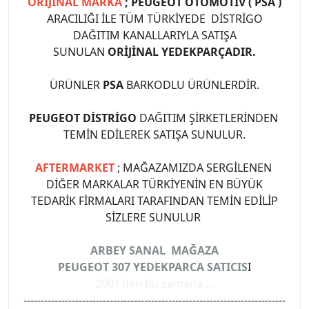
ORİJİNAL MARKA
; PEUGEOT OTOMOTİV ( PSA )
ARACILIĞI İLE TÜM TÜRKİYEDE DİSTRİGO
DAĞITIM KANALLARIYLA SATIŞA
SUNULAN
ORİJİNAL YEDEKPARÇADIR.
ÜRÜNLER
PSA
BARKODLU ÜRÜNLERDİR.
PEUGEOT DİSTRİGO
DAĞITIM ŞİRKETLERİNDEN
TEMİN EDİLEREK SATIŞA SUNULUR.
AFTERMARKET
; MAĞAZAMIZDA SERGİLENEN
DİĞER MARKALAR TÜRKİYENİN EN BÜYÜK
TEDARİK FİRMALARI TARAFINDAN TEMİN EDİLİP
SİZLERE SUNULUR
ARBEY SANAL MAĞAZA
PEUGEOT 307 YEDEKPARCA SATICIS
I
2001'den bu zamana ...
----------------------------------------------------------------------------