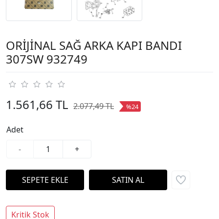
ORİJİNAL SAĞ ARKA KAPI BANDI
307SW 932749
1.561,66 TL
2.077,49 TL
%24
Adet
-
+
Kritik Stok