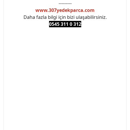
---------
www.307yedekparca.com
Daha fazla bilgi için bizi ulaşabilirsiniz.
0545 311 0 3
12
#PEUGEOT #PEUGEOT307 #307YEDEKPARCA
#ANKARAYEDEKPARCA #PEUEGOTTURKİYE
#TURKİYE307 #307PEUGEOT #YEDEKPARCA307
#307TÜRKİYE u
#VALEO #SACHS #PSA #INA #SKF #RAPRO #FEBI
#LUK #BRAXIS #MONROE #DEPO #MOTUL
#EUROREPAR #TOTAL #RAPRO #TRW #DELPHI
#peugeot307 #peugeottürkiye #psatürkiye
#oemyedekparca #307yedekparca #stellantis
#ankarayedekparca #307ankara #307istanbul
#izmir307 #peugeot307turkey #307clup #indirim
#307bakimseti #307amortisör #307debriyaj
#307triger #307far #307 tampon #307aksesuar
#307jant