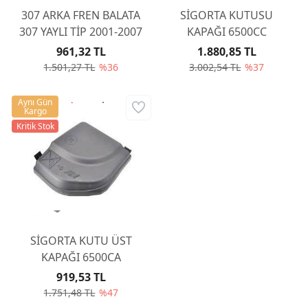
307 ARKA FREN BALATA
SİGORTA KUTUSU
307 YAYLI TİP 2001-2007
KAPAĞI 6500CC
961,32 TL
1.880,85 TL
1.501,27 TL
%36
3.002,54 TL
%37
Aynı Gün
Kargo
Kritik Stok
SİGORTA KUTU ÜST
KAPAĞI 6500CA
919,53 TL
1.751,48 TL
%47