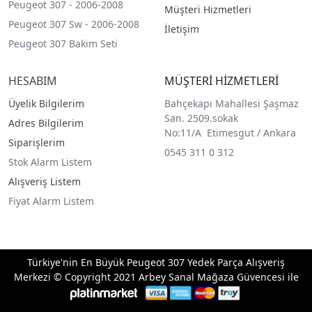
Peugeot 307 - 2006-2008
Müşteri Hizmetleri
Peugeot 307 Sw - 2006-2008
İletişim
Peugeot 307 Bakim Seti
HESABIM
MÜŞTERİ HİZMETLERİ
Üyelik Bilgilerim
Bahçekapı Mahallesi Şaşmaz
San. 2509.sokak
Adres Bilgilerim
No:11/A Etimesgut / Ankara
Siparişlerim
0545 311 0 312
Stok Alarm Listem
Alışveriş Listem
Fiyat Alarm Listem
Türkiye'nin En Büyük Peugeot 307 Yedek Parça Alışveriş
Merkezi © Copyright 2021 Arbey Sanal Mağaza Güvencesi ile