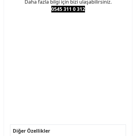
Daha fazla bilgi için bizi ulaşabilirsiniz.
0545 311 0 3
12
#PEUGEOT #PEUGEOT307 #307YEDEKPARCA
#ANKARAYEDEKPARCA #PEUEGOTTURKİYE
#TURKİYE307 #307PEUGEOT #YEDEKPARCA307
#307TÜRKİYE u
#VALEO #SACHS #PSA #INA #SKF #RAPRO #FEBI
#LUK #BRAXIS #MONROE #DEPO #MOTUL
#EUROREPAR #TOTAL #RAPRO #TRW #DELPHI
#peugeot307 #peugeottürkiye #psatürkiye
#oemyedekparca #307yedekparca #stellantis
#ankarayedekparca #307ankara #307istanbul
#izmir307 #peugeot307turkey #307clup #indirim
#307bakimseti #307amortisör #307debriyaj
#307triger #307far #307 tampon #307aksesuar
#307jant
Diğer Özellikler