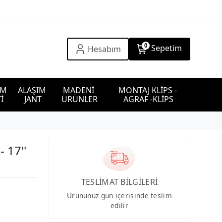
0
Sepetim
Hesabım
IM 
ALAŞIM 
MADENİ 
MONTAJ KLİPS - 
İ
JANT
ÜRÜNLER
AGRAF -KLİPS
 17''
TESLİMAT BİLGİLERİ
Ürününüz gün içerisinde teslim
edilir