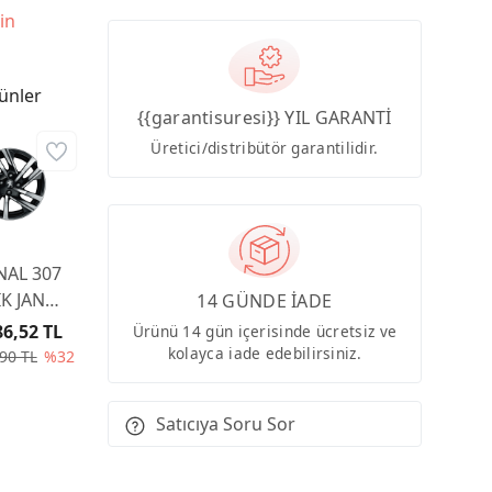
in
ünler
{{garantisuresi}} YIL GARANTİ
Üretici/distribütör garantilidir.
NAL 307
İK JANT
14 GÜNDE İADE
O 16' -
86,52 TL
Ürünü 14 gün içerisinde ücretsiz ve
1652EH
kolayca iade edebilirsiniz.
90 TL
%32
Satıcıya Soru Sor