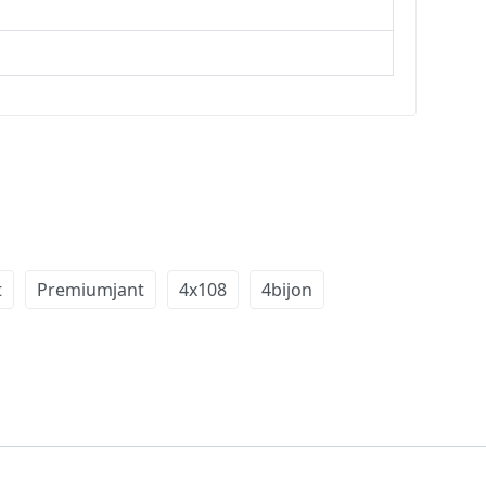
t
Premiumjant
4x108
4bijon