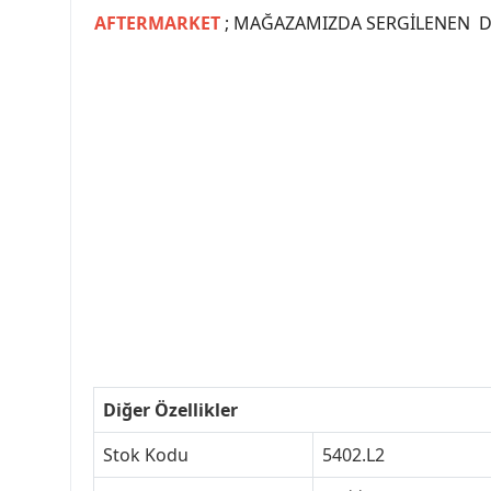
AFTERMARKET
; MAĞAZAMIZDA SERGİLENEN Dİ
#PEUGEOT #PEUGEOT307 #307YEDEKPARCA #
#VALEO #SACHS #PSA #INA #SKF #RA
#peugeot307 #peugeottürkiye #psatürkiye
#peugeot307turkey #307clup #indirim #
Diğer Özellikler
Stok Kodu
5402.L2