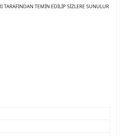
I TARAFINDAN TEMİN EDİLİP SİZLERE SUNULUR
07PEUGEOT #YEDEKPARCA307 #307TÜRKİYE u
OREPAR #TOTAL #RAPRO #TRW #DELPHI
kparca #307ankara #307istanbul #izmir307
7far #307 tampon #307aksesuar #307jant