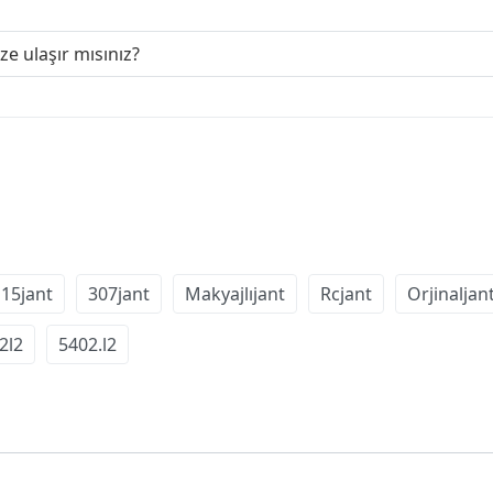
ize ulaşır mısınız?
15jant
307jant
Makyajlıjant
Rcjant
Orjinaljan
2l2
5402.l2