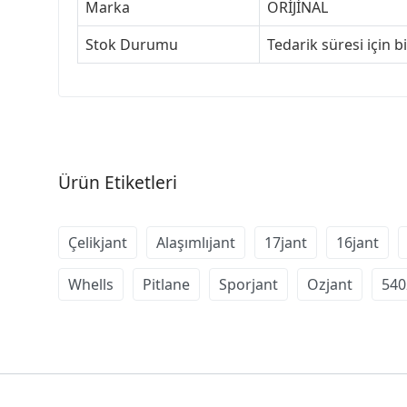
Marka
ORİJİNAL
Stok Durumu
Tedarik süresi için b
Ürün Etiketleri
Çelikjant
Alaşımlıjant
17jant
16jant
Whells
Pitlane
Sporjant
Ozjant
540