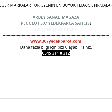
ĞER MARKALAR TÜRKİYENİN EN BÜYÜK TEDARİK FİRMALAR
ARBEY SANAL MAĞAZA
PEUGEOT 307 YEDEKPARCA SATICIS
I
2001'den bu zamana ...
-------------------------------------------------------------------------------------
www.307yedekparca.com
Daha fazla bilgi için bizi ulaşabilirsiniz.
0545 311 0 3
12
ANKARAYEDEKPARCA #PEUEGOTTURKİYE #TURKİYE307 #3
PRO #FEBI #LUK #BRAXIS #MONROE #DEPO #MOTUL #EUR
 #oemyedekparca #307yedekparca #stellantis #ankarayede
307bakimseti #307amortisör #307debriyaj #307triger #30