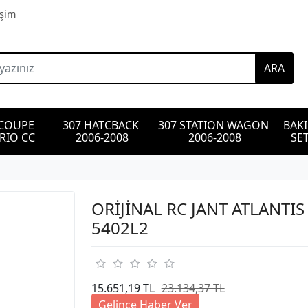
işim
ARA
 COUPE 
307 HATCBACK 
307 STATION WAGON 
BAK
RIO CC
2006-2008
2006-2008
SET
ORİJİNAL RC JANT ATLANTIS -
5402L2
15.651,19 TL
23.134,37 TL
Gelince Haber Ver