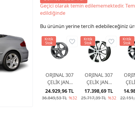
Geçici olarak temin edilememektedir. Tem
edildiğinde
Bu ürünün yerine tercih edebileceğiniz ür
Kritik
Kritik
Kritik
Stok
Stok
Stok
ORJINAL 307
ORJINAL 307
ORJI
ÇELİK JANT
ÇELİK JANT
ÇEL
DARK
MELBOURNE
SOH
24.929,96 TL
17.398,69 TL
14.9
LINCANCABUR
17' - 5402.AF
9825
36.849,53 TL
%32
25.717,39 TL
%32
22.151,
18'
96770292XS