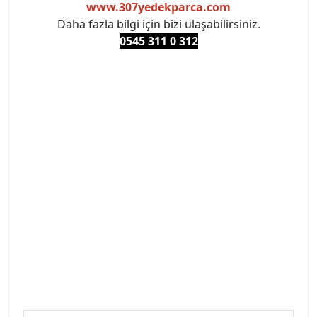
www.307yedekparca.com
Daha fazla bilgi için bizi ulaşabilirsiniz.
0545 311 0 3
12
#PEUGEOT #PEUGEOT307 #307YEDEKPARCA
#ANKARAYEDEKPARCA #PEUEGOTTURKİYE
#TURKİYE307 #307PEUGEOT #YEDEKPARCA307
#307TÜRKİYE u
#VALEO #SACHS #PSA #INA #SKF #RAPRO #FEBI
#LUK #BRAXIS #MONROE #DEPO #MOTUL
#EUROREPAR #TOTAL #RAPRO #TRW #DELPHI
#peugeot307 #peugeottürkiye #psatürkiye
#oemyedekparca #307yedekparca #stellantis
#ankarayedekparca #307ankara #307istanbul
#izmir307 #peugeot307turkey #307clup #indirim
#307bakimseti #307amortisör #307debriyaj
#307triger #307far #307 tampon #307aksesuar
#307jant