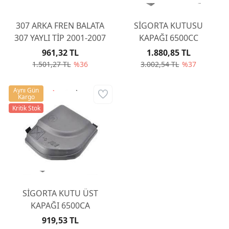
307 ARKA FREN BALATA
SİGORTA KUTUSU
307 YAYLI TİP 2001-2007
KAPAĞI 6500CC
961,32 TL
1.880,85 TL
1.501,27 TL
%36
3.002,54 TL
%37
Aynı Gün
Kargo
Kritik Stok
SİGORTA KUTU ÜST
KAPAĞI 6500CA
919,53 TL