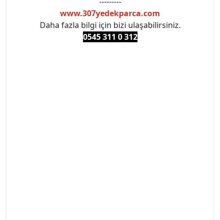
---------
www.307yedekparca.com
Daha fazla bilgi için bizi ulaşabilirsiniz.
0545 311 0 3
12
#PEUGEOT #PEUGEOT307 #307YEDEKPARCA
#ANKARAYEDEKPARCA #PEUEGOTTURKİYE
#TURKİYE307 #307PEUGEOT #YEDEKPARCA307
#307TÜRKİYE u
#VALEO #SACHS #PSA #INA #SKF #RAPRO #FEBI
#LUK #BRAXIS #MONROE #DEPO #MOTUL
#EUROREPAR #TOTAL #RAPRO #TRW #DELPHI
#peugeot307 #peugeottürkiye #psatürkiye
#oemyedekparca #307yedekparca #stellantis
#ankarayedekparca #307ankara #307istanbul
#izmir307 #peugeot307turkey #307clup #indirim
#307bakimseti #307amortisör #307debriyaj
#307triger #307far #307 tampon #307aksesuar
#307jant