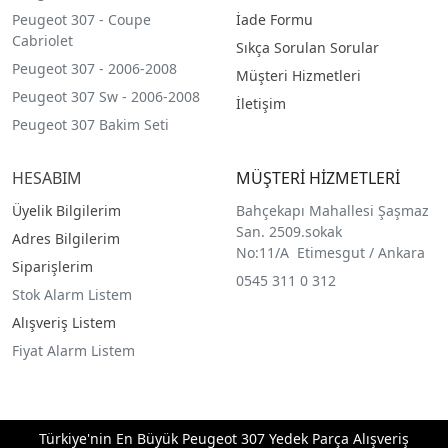
Peugeot 307 - Coupe
İade Formu
Cabriolet
Sıkça Sorulan Sorular
Peugeot 307 - 2006-2008
Müşteri Hizmetleri
Peugeot 307 Sw - 2006-2008
İletişim
Peugeot 307 Bakim Seti
HESABIM
MÜŞTERİ HİZMETLERİ
Üyelik Bilgilerim
Bahçekapı Mahallesi Şaşmaz
San. 2509.sokak
Adres Bilgilerim
No:11/A Etimesgut / Ankara
Siparişlerim
0545 311 0 312
Stok Alarm Listem
Alışveriş Listem
Fiyat Alarm Listem
Türkiye'nin En Büyük Peugeot 307 Yedek Parça Alışveriş