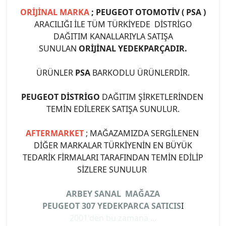
ORİJİNAL MARKA
; PEUGEOT OTOMOTİV ( PSA )
ARACILIĞI İLE TÜM TÜRKİYEDE DİSTRİGO
DAĞITIM KANALLARIYLA SATIŞA
SUNULAN
ORİJİNAL YEDEKPARÇADIR.
ÜRÜNLER
PSA
BARKODLU ÜRÜNLERDİR.
PEUGEOT DİSTRİGO
DAĞITIM ŞİRKETLERİNDEN
TEMİN EDİLEREK SATIŞA SUNULUR.
AFTERMARKET
; MAĞAZAMIZDA SERGİLENEN
DİĞER MARKALAR TÜRKİYENİN EN BÜYÜK
TEDARİK FİRMALARI TARAFINDAN TEMİN EDİLİP
SİZLERE SUNULUR
ARBEY SANAL MAĞAZA
PEUGEOT 307 YEDEKPARCA SATICIS
I
2001'den bu zamana ...