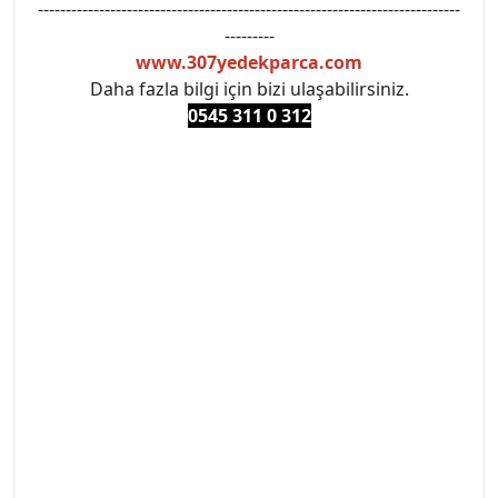
----------------------------------------------------------------------------
---------
www.307yedekparca.com
Daha fazla bilgi için bizi ulaşabilirsiniz.
0545 311 0 3
12
#PEUGEOT #PEUGEOT307 #307YEDEKPARCA
#ANKARAYEDEKPARCA #PEUEGOTTURKİYE
#TURKİYE307 #307PEUGEOT #YEDEKPARCA307
#307TÜRKİYE u
#VALEO #SACHS #PSA #INA #SKF #RAPRO #FEBI
#LUK #BRAXIS #MONROE #DEPO #MOTUL
#EUROREPAR #TOTAL #RAPRO #TRW #DELPHI
#peugeot307 #peugeottürkiye #psatürkiye
#oemyedekparca #307yedekparca #stellantis
#ankarayedekparca #307ankara #307istanbul
#izmir307 #peugeot307turkey #307clup #indirim
#307bakimseti #307amortisör #307debriyaj
#307triger #307far #307 tampon #307aksesuar
#307jant