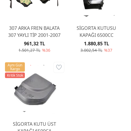
307 ARKA FREN BALATA
SİGORTA KUTUSU
307 YAYLI TİP 2001-2007
KAPAĞI 6500CC
961,32 TL
1.880,85 TL
1.501,27 TL
%36
3.002,54 TL
%37
Aynı Gün
Kargo
Kritik Stok
SİGORTA KUTU ÜST
KAPAĞI 6500CA