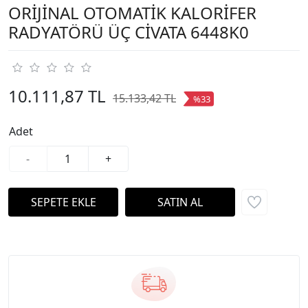
ORİJİNAL OTOMATİK KALORİFER
RADYATÖRÜ ÜÇ CİVATA 6448K0
10.111,87 TL
15.133,42 TL
%33
Adet
-
+