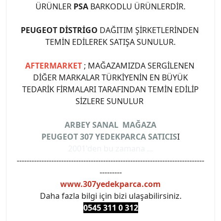
ÜRÜNLER
PSA
BARKODLU ÜRÜNLERDİR.
PEUGEOT DİSTRİGO
DAĞITIM ŞİRKETLERİNDEN
TEMİN EDİLEREK SATIŞA SUNULUR.
AFTERMARKET
; MAĞAZAMIZDA SERGİLENEN
DİĞER MARKALAR TÜRKİYENİN EN BÜYÜK
TEDARİK FİRMALARI TARAFINDAN TEMİN EDİLİP
SİZLERE SUNULUR
ARBEY SANAL MAĞAZA
PEUGEOT 307 YEDEKPARCA SATICIS
I
2001'den bu zamana ...
----------------------------------------------------------------------------
---------
www.307yedekparca.com
Daha fazla bilgi için bizi ulaşabilirsiniz.
0545 311 0 3
12
#PEUGEOT #PEUGEOT307 #307YEDEKPARCA