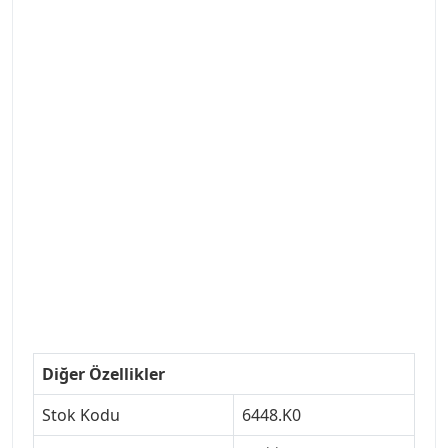
#ANKARAYEDEKPARCA #PEUEGOTTURKİYE
#TURKİYE307 #307PEUGEOT #YEDEKPARCA307
#307TÜRKİYE u
#VALEO #SACHS #PSA #INA #SKF #RAPRO #FEBI
#LUK #BRAXIS #MONROE #DEPO #MOTUL
#EUROREPAR #TOTAL #RAPRO #TRW #DELPHI
#peugeot307 #peugeottürkiye #psatürkiye
#oemyedekparca #307yedekparca #stellantis
#ankarayedekparca #307ankara #307istanbul
#izmir307 #peugeot307turkey #307clup #indirim
#307bakimseti #307amortisör #307debriyaj
#307triger #307far #307 tampon #307aksesuar
#307jant
Diğer Özellikler
Stok Kodu
6448.K0