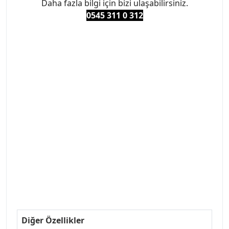
Daha fazla bilgi için bizi ulaşabilirsiniz.
0545 311 0 3
12
#PEUGEOT #PEUGEOT307 #307YEDEKPARCA
#ANKARAYEDEKPARCA #PEUEGOTTURKİYE
#TURKİYE307 #307PEUGEOT #YEDEKPARCA307
#307TÜRKİYE u
#VALEO #SACHS #PSA #INA #SKF #RAPRO #FEBI
#LUK #BRAXIS #MONROE #DEPO #MOTUL
#EUROREPAR #TOTAL #RAPRO #TRW #DELPHI
#peugeot307 #peugeottürkiye #psatürkiye
#oemyedekparca #307yedekparca #stellantis
#ankarayedekparca #307ankara #307istanbul
#izmir307 #peugeot307turkey #307clup #indirim
#307bakimseti #307amortisör #307debriyaj
#307triger #307far #307 tampon #307aksesuar
#307jant
Diğer Özellikler