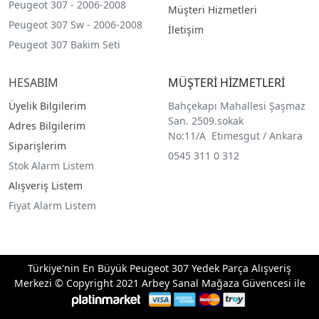
Peugeot 307 - 2006-2008
Müşteri Hizmetleri
Peugeot 307 Sw - 2006-2008
İletişim
Peugeot 307 Bakim Seti
HESABIM
MÜŞTERİ HİZMETLERİ
Üyelik Bilgilerim
Bahçekapı Mahallesi Şaşmaz
San. 2509.sokak
Adres Bilgilerim
No:11/A Etimesgut / Ankara
Siparişlerim
0545 311 0 312
Stok Alarm Listem
Alışveriş Listem
Fiyat Alarm Listem
Türkiye'nin En Büyük Peugeot 307 Yedek Parça Alışveriş
Merkezi © Copyright 2021 Arbey Sanal Mağaza Güvencesi ile