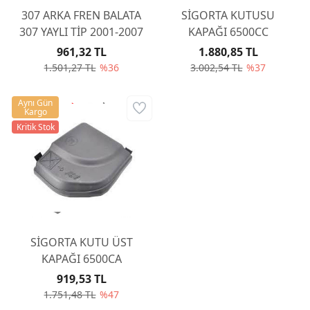
307 ARKA FREN BALATA
SİGORTA KUTUSU
307 YAYLI TİP 2001-2007
KAPAĞI 6500CC
961,32 TL
1.880,85 TL
1.501,27 TL
%36
3.002,54 TL
%37
Aynı Gün
Kargo
Kritik Stok
SİGORTA KUTU ÜST
KAPAĞI 6500CA
919,53 TL
1.751,48 TL
%47