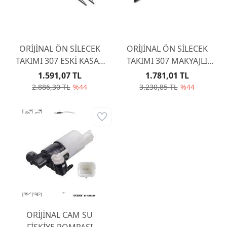
ORİJİNAL ÖN SİLECEK
ORİJİNAL ÖN SİLECEK
TAKIMI 307 ESKİ KASA -
TAKIMI 307 MAKYAJLI
KANCA 2001-2005
KASA - GEÇME 2005-
1.591,07 TL
1.781,01 TL
6423B4
2008 6423A5
2.886,30 TL
%44
3.230,85 TL
%44
ORİJİNAL CAM SU
FİSKİYE POMPASI