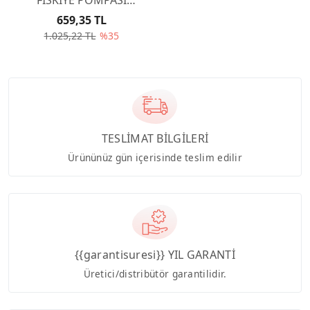
643475
659,35 TL
1.025,22 TL
%35
TESLİMAT BİLGİLERİ
Ürününüz gün içerisinde teslim edilir
{{garantisuresi}} YIL GARANTİ
Üretici/distribütör garantilidir.