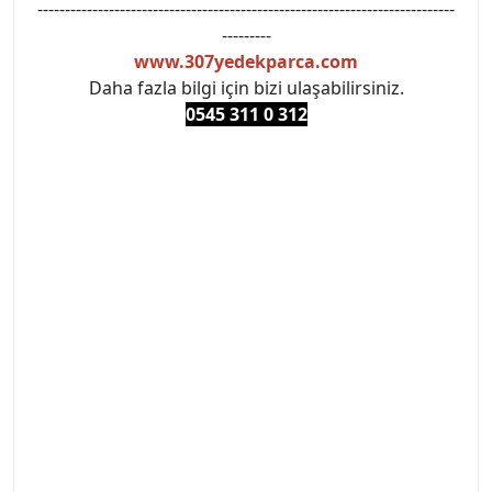
----------------------------------------------------------------------------
---------
www.307yedekparca.com
Daha fazla bilgi için bizi ulaşabilirsiniz.
0545 311 0 3
12
#PEUGEOT #PEUGEOT307 #307YEDEKPARCA
#ANKARAYEDEKPARCA #PEUEGOTTURKİYE
#TURKİYE307 #307PEUGEOT #YEDEKPARCA307
#307TÜRKİYE u
#VALEO #SACHS #PSA #INA #SKF #RAPRO #FEBI
#LUK #BRAXIS #MONROE #DEPO #MOTUL
#EUROREPAR #TOTAL #RAPRO #TRW #DELPHI
#peugeot307 #peugeottürkiye #psatürkiye
#oemyedekparca #307yedekparca #stellantis
#ankarayedekparca #307ankara #307istanbul
#izmir307 #peugeot307turkey #307clup #indirim
#307bakimseti #307amortisör #307debriyaj
#307triger #307far #307 tampon #307aksesuar
#307jant