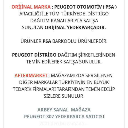
ORİJİNAL MARKA
; PEUGEOT OTOMOTİV ( PSA )
ARACILIĞI İLE TÜM TÜRKİYEDE DİSTRİGO
DAĞITIM KANALLARIYLA SATIŞA
SUNULAN
ORİJİNAL YEDEKPARÇADIR.
ÜRÜNLER
PSA
BARKODLU ÜRÜNLERDİR.
PEUGEOT DİSTRİGO
DAĞITIM ŞİRKETLERİNDEN
TEMİN EDİLEREK SATIŞA SUNULUR.
AFTERMARKET
; MAĞAZAMIZDA SERGİLENEN
DİĞER MARKALAR TÜRKİYENİN EN BÜYÜK
TEDARİK FİRMALARI TARAFINDAN TEMİN EDİLİP
SİZLERE SUNULUR
ARBEY SANAL MAĞAZA
PEUGEOT 307 YEDEKPARCA SATICIS
I
2001'den bu zamana ...