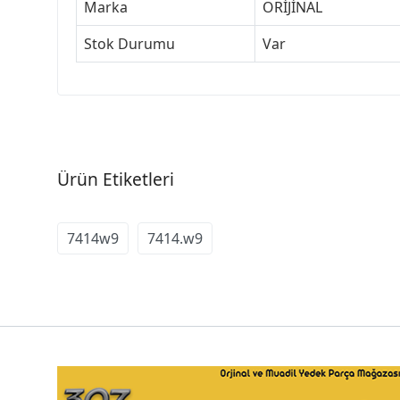
Marka
ORİJİNAL
Stok Durumu
Var
Ürün Etiketleri
7414w9
7414.w9