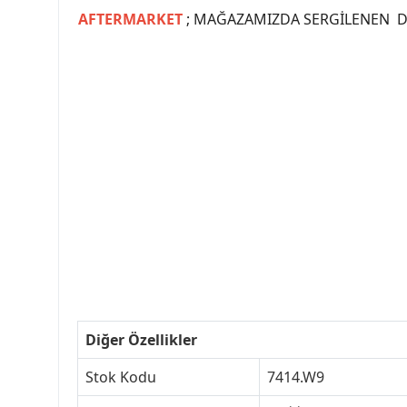
AFTERMARKET
; MAĞAZAMIZDA SERGİLENEN Dİ
#PEUGEOT #PEUGEOT307 #307YEDEKPARCA #
#VALEO #SACHS #PSA #INA #SKF #RA
#peugeot307 #peugeottürkiye #psatürkiye
#peugeot307turkey #307clup #indirim #
Diğer Özellikler
Stok Kodu
7414.W9