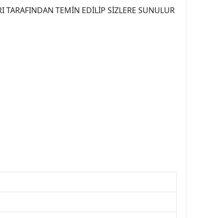
I TARAFINDAN TEMİN EDİLİP SİZLERE SUNULUR
07PEUGEOT #YEDEKPARCA307 #307TÜRKİYE u
OREPAR #TOTAL #RAPRO #TRW #DELPHI
kparca #307ankara #307istanbul #izmir307
7far #307 tampon #307aksesuar #307jant