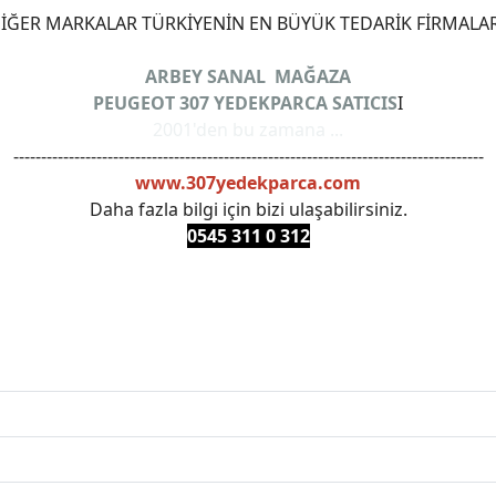
ĞER MARKALAR TÜRKİYENİN EN BÜYÜK TEDARİK FİRMALAR
ARBEY SANAL MAĞAZA
PEUGEOT 307 YEDEKPARCA SATICIS
I
2001'den bu zamana ...
-------------------------------------------------------------------------------------
www.307yedekparca.com
Daha fazla bilgi için bizi ulaşabilirsiniz.
0545 311 0 3
12
ANKARAYEDEKPARCA #PEUEGOTTURKİYE #TURKİYE307 #3
PRO #FEBI #LUK #BRAXIS #MONROE #DEPO #MOTUL #EUR
 #oemyedekparca #307yedekparca #stellantis #ankarayede
307bakimseti #307amortisör #307debriyaj #307triger #30