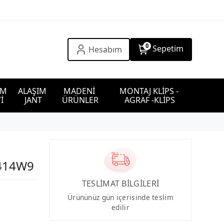
0
Sepetim
Hesabım
IM 
ALAŞIM 
MADENİ 
MONTAJ KLİPS - 
İ
JANT
ÜRÜNLER
AGRAF -KLİPS
7414W9
TESLİMAT BİLGİLERİ
Ürününüz gün içerisinde teslim
edilir