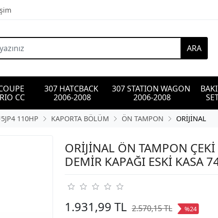
işim
ARA
 COUPE 
307 HATCBACK 
307 STATION WAGON 
BAK
RIO CC
2006-2008
2006-2008
SET
U5JP4 110HP
KAPORTA BÖLÜM
ÖN TAMPON
ORİJİNAL
ORİJİNAL ÖN TAMPON ÇEKİ
DEMİR KAPAĞI ESKİ KASA 
1.931,99 TL
2.570,15 TL
%24