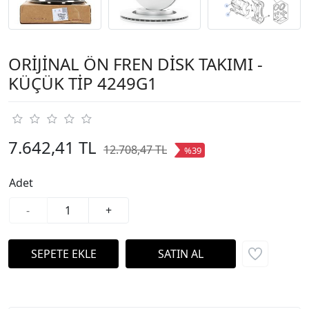
ORİJİNAL ÖN FREN DİSK TAKIMI -
KÜÇÜK TİP 4249G1
7.642,41 TL
12.708,47 TL
%39
Adet
-
+