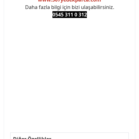
Daha fazla bilgi için bizi ulaşabilirsiniz.
0545 311 0 3
12
#PEUGEOT #PEUGEOT307 #307YEDEKPARCA
#ANKARAYEDEKPARCA #PEUEGOTTURKİYE
#TURKİYE307 #307PEUGEOT #YEDEKPARCA307
#307TÜRKİYE u
#VALEO #SACHS #PSA #INA #SKF #RAPRO #FEBI
#LUK #BRAXIS #MONROE #DEPO #MOTUL
#EUROREPAR #TOTAL #RAPRO #TRW #DELPHI
#peugeot307 #peugeottürkiye #psatürkiye
#oemyedekparca #307yedekparca #stellantis
#ankarayedekparca #307ankara #307istanbul
#izmir307 #peugeot307turkey #307clup #indirim
#307bakimseti #307amortisör #307debriyaj
#307triger #307far #307 tampon #307aksesuar
#307jant
Diğer Özellikler