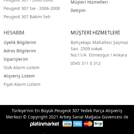
Müşteri Hizmetleri
Peugeot 307 Sw - 2006-2008
İletişim
Peugeot 307 Bakim Seti
HESABIM
MÜŞTERİ HİZMETLERİ
Üyelik Bilgilerim
Bahçekapı Mahallesi Şaşmaz
San. 2509.sokak
Adres Bilgilerim
No:11/A Etimesgut / Ankara
Siparişlerim
0545 311 0 312
Stok Alarm Listem
Alışveriş Listem
Fiyat Alarm Listem
Türkiye'nin En Büyük Peugeot 307 Yedek Parça Alışveriş
Merkezi © Copyright 2021 Arbey Sanal Mağaza Güvencesi ile