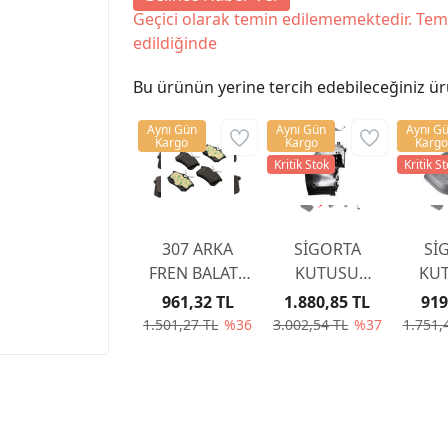
Geçici olarak temin edilememektedir. Tem
edildiğinde
Bu ürünün yerine tercih edebileceğiniz ür
Aynı Gün
Aynı Gün
Aynı G
Kargo
Kargo
Kargo
Kritik Stok
Kritik S
307 ARKA
SİGORTA
Sİ
FREN BALATA
KUTUSU
KUT
307 YAYLI TİP
KAPAĞI
KA
961,32 TL
1.880,85 TL
919
2001-2007
6500CC
65
1.501,27 TL
%36
3.002,54 TL
%37
1.751,