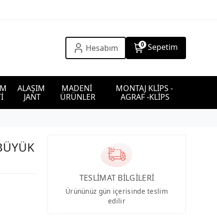
0
Sepetim
Hesabım
IM 
ALAŞIM 
MADENİ 
MONTAJ KLİPS - 
İ
JANT
ÜRÜNLER
AGRAF -KLİPS
 BÜYÜK
TESLİMAT BİLGİLERİ
Ürününüz gün içerisinde teslim
edilir