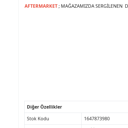
AFTERMARKET
; MAĞAZAMIZDA SERGİLENEN Dİ
#PEUGEOT #PEUGEOT307 #307YEDEKPARCA #
#VALEO #SACHS #PSA #INA #SKF #RA
#peugeot307 #peugeottürkiye #psatürkiye
#peugeot307turkey #307clup #indirim #
Diğer Özellikler
Stok Kodu
1647873980