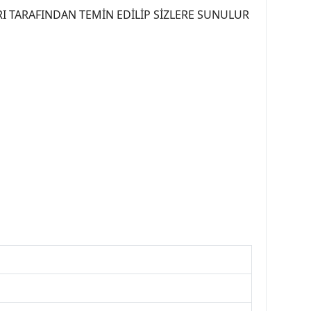
I TARAFINDAN TEMİN EDİLİP SİZLERE SUNULUR
07PEUGEOT #YEDEKPARCA307 #307TÜRKİYE u
OREPAR #TOTAL #RAPRO #TRW #DELPHI
kparca #307ankara #307istanbul #izmir307
7far #307 tampon #307aksesuar #307jant