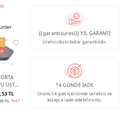
in
ünler
{{garantisuresi}} YIL GARANTİ
ün
Üretici/distribütör garantilidir.
tok
GORTA
U ÜST
14 GÜNDE İADE
PAĞI
,53 TL
Ürünü 14 gün içerisinde ücretsiz ve
00CA
kolayca iade edebilirsiniz.
48 TL
%47