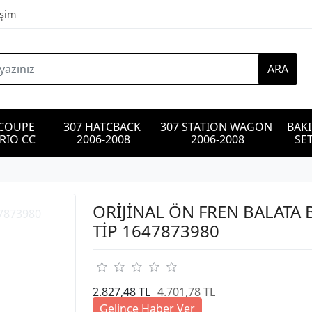
işim
ARA
 COUPE 
307 HATCBACK 
307 STATION WAGON 
BAK
RIO CC
2006-2008
2006-2008
SET
ORİJİNAL ÖN FREN BALATA
TİP 1647873980
2.827,48 TL
4.701,78 TL
Gelince Haber Ver