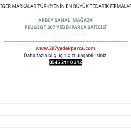
ĞER MARKALAR TÜRKİYENİN EN BÜYÜK TEDARİK FİRMALAR
ARBEY SANAL MAĞAZA
PEUGEOT 307 YEDEKPARCA SATICIS
I
2001'den bu zamana ...
-------------------------------------------------------------------------------------
www.307yedekparca.com
Daha fazla bilgi için bizi ulaşabilirsiniz.
0545 311 0 3
12
ANKARAYEDEKPARCA #PEUEGOTTURKİYE #TURKİYE307 #3
PRO #FEBI #LUK #BRAXIS #MONROE #DEPO #MOTUL #EUR
 #oemyedekparca #307yedekparca #stellantis #ankarayede
307bakimseti #307amortisör #307debriyaj #307triger #30