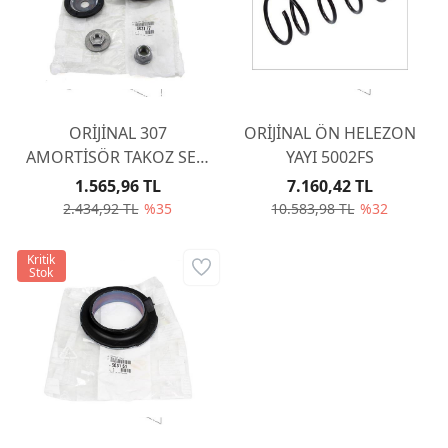
ORİJİNAL 307
ORİJİNAL ÖN HELEZON
AMORTİSÖR TAKOZ SETİ
YAYI 5002FS
( KAFA +BİLYA+ÜST
1.565,96 TL
7.160,42 TL
KAUÇUK PUL) 503177
2.434,92 TL
%35
10.583,98 TL
%32
Kritik
Stok