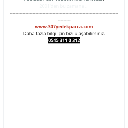
2001'den bu zamana ...
----------------------------------------------------------------------------
---------
www.307yedekparca.com
Daha fazla bilgi için bizi ulaşabilirsiniz.
0545 311 0 3
12
#PEUGEOT #PEUGEOT307 #307YEDEKPARCA
#ANKARAYEDEKPARCA #PEUEGOTTURKİYE
#TURKİYE307 #307PEUGEOT #YEDEKPARCA307
#307TÜRKİYE u
#VALEO #SACHS #PSA #INA #SKF #RAPRO #FEBI
#LUK #BRAXIS #MONROE #DEPO #MOTUL
#EUROREPAR #TOTAL #RAPRO #TRW #DELPHI
#peugeot307 #peugeottürkiye #psatürkiye
#oemyedekparca #307yedekparca #stellantis
#ankarayedekparca #307ankara #307istanbul
#izmir307 #peugeot307turkey #307clup #indirim
#307bakimseti #307amortisör #307debriyaj