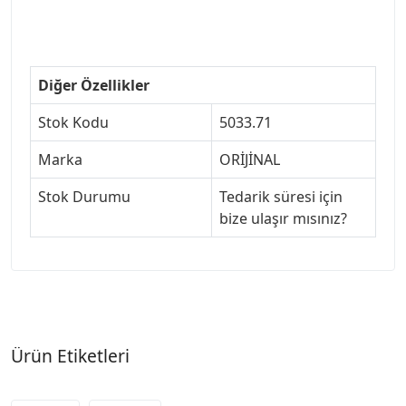
#307triger #307far #307 tampon #307aksesuar
#307jant
Diğer Özellikler
Stok Kodu
5033.71
Marka
ORİJİNAL
Stok Durumu
Tedarik süresi için
bize ulaşır mısınız?
Ürün Etiketleri