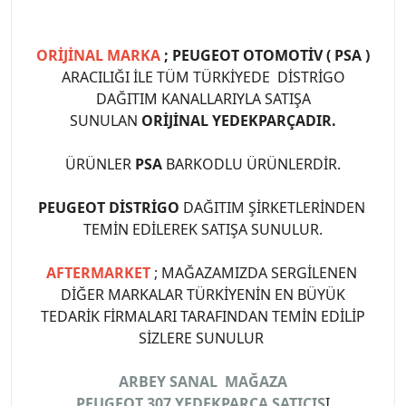
ORİJİNAL MARKA
; PEUGEOT OTOMOTİV ( PSA )
ARACILIĞI İLE TÜM TÜRKİYEDE DİSTRİGO
DAĞITIM KANALLARIYLA SATIŞA
SUNULAN
ORİJİNAL YEDEKPARÇADIR.
ÜRÜNLER
PSA
BARKODLU ÜRÜNLERDİR.
PEUGEOT DİSTRİGO
DAĞITIM ŞİRKETLERİNDEN
TEMİN EDİLEREK SATIŞA SUNULUR.
AFTERMARKET
; MAĞAZAMIZDA SERGİLENEN
DİĞER MARKALAR TÜRKİYENİN EN BÜYÜK
TEDARİK FİRMALARI TARAFINDAN TEMİN EDİLİP
SİZLERE SUNULUR
ARBEY SANAL MAĞAZA
PEUGEOT 307 YEDEKPARCA SATICIS
I