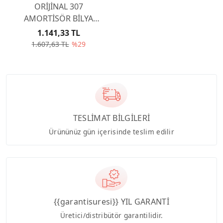
ORİJİNAL 307
AMORTİSÖR BİLYA
YATAĞI 503151
1.141,33 TL
1.607,63 TL
%29
TESLİMAT BİLGİLERİ
Ürününüz gün içerisinde teslim edilir
{{garantisuresi}} YIL GARANTİ
Üretici/distribütör garantilidir.