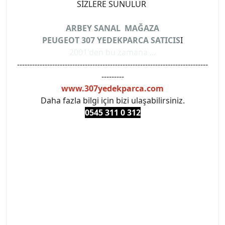
SİZLERE SUNULUR
ARBEY SANAL MAĞAZA
PEUGEOT 307 YEDEKPARCA SATICIS
I
2001'den bu zamana ...
----------------------------------------------------------------------------
---------
www.307yedekparca.com
Daha fazla bilgi için bizi ulaşabilirsiniz.
0545 311 0 3
12
#PEUGEOT #PEUGEOT307 #307YEDEKPARCA
#ANKARAYEDEKPARCA #PEUEGOTTURKİYE
#TURKİYE307 #307PEUGEOT #YEDEKPARCA307
#307TÜRKİYE u
#VALEO #SACHS #PSA #INA #SKF #RAPRO #FEBI
#LUK #BRAXIS #MONROE #DEPO #MOTUL
#EUROREPAR #TOTAL #RAPRO #TRW #DELPHI
#peugeot307 #peugeottürkiye #psatürkiye
#oemyedekparca #307yedekparca #stellantis