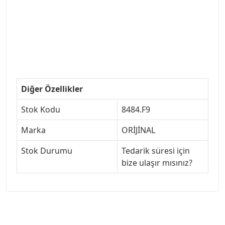
#ankarayedekparca #307ankara #307istanbul
#izmir307 #peugeot307turkey #307clup #indirim
#307bakimseti #307amortisör #307debriyaj
#307triger #307far #307 tampon #307aksesuar
#307jant
Diğer Özellikler
Stok Kodu
8484.F9
Marka
ORİJİNAL
Stok Durumu
Tedarik süresi için
bize ulaşır mısınız?