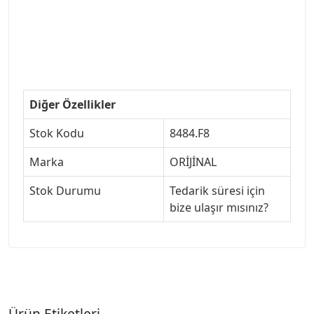
#izmir307 #peugeot307turkey #307clup #indirim
#307bakimseti #307amortisör #307debriyaj
#307triger #307far #307 tampon #307aksesuar
#307jant
Diğer Özellikler
Stok Kodu
8484.F8
Marka
ORİJİNAL
Stok Durumu
Tedarik süresi için
bize ulaşır mısınız?
Ürün Etiketleri