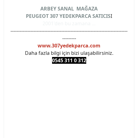
ARBEY SANAL MAĞAZA
PEUGEOT 307 YEDEKPARCA SATICIS
I
2001'den bu zamana ...
----------------------------------------------------------------------------
---------
www.307yedekparca.com
Daha fazla bilgi için bizi ulaşabilirsiniz.
0545 311 0 3
12
#PEUGEOT #PEUGEOT307 #307YEDEKPARCA
#ANKARAYEDEKPARCA #PEUEGOTTURKİYE
#TURKİYE307 #307PEUGEOT #YEDEKPARCA307
#307TÜRKİYE u
#VALEO #SACHS #PSA #INA #SKF #RAPRO #FEBI
#LUK #BRAXIS #MONROE #DEPO #MOTUL
#EUROREPAR #TOTAL #RAPRO #TRW #DELPHI
#peugeot307 #peugeottürkiye #psatürkiye
#oemyedekparca #307yedekparca #stellantis
#ankarayedekparca #307ankara #307istanbul