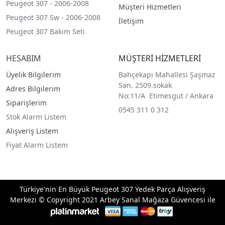
Peugeot 307 - 2006-2008
Müşteri Hizmetleri
Peugeot 307 Sw - 2006-2008
İletişim
Peugeot 307 Bakim Seti
HESABIM
MÜŞTERİ HİZMETLERİ
Üyelik Bilgilerim
Bahçekapı Mahallesi Şaşmaz
San. 2509.sokak
Adres Bilgilerim
No:11/A Etimesgut / Ankara
Siparişlerim
0545 311 0 312
Stok Alarm Listem
Alışveriş Listem
Fiyat Alarm Listem
Türkiye'nin En Büyük Peugeot 307 Yedek Parça Alışveriş
Merkezi © Copyright 2021 Arbey Sanal Mağaza Güvencesi ile