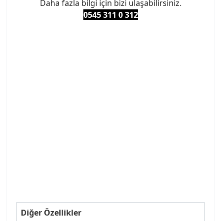
Daha fazla bilgi için bizi ulaşabilirsiniz.
0545 311 0 3
12
#PEUGEOT #PEUGEOT307 #307YEDEKPARCA
#ANKARAYEDEKPARCA #PEUEGOTTURKİYE
#TURKİYE307 #307PEUGEOT #YEDEKPARCA307
#307TÜRKİYE u
#VALEO #SACHS #PSA #INA #SKF #RAPRO #FEBI
#LUK #BRAXIS #MONROE #DEPO #MOTUL
#EUROREPAR #TOTAL #RAPRO #TRW #DELPHI
#peugeot307 #peugeottürkiye #psatürkiye
#oemyedekparca #307yedekparca #stellantis
#ankarayedekparca #307ankara #307istanbul
#izmir307 #peugeot307turkey #307clup #indirim
#307bakimseti #307amortisör #307debriyaj
#307triger #307far #307 tampon #307aksesuar
#307jant
Diğer Özellikler