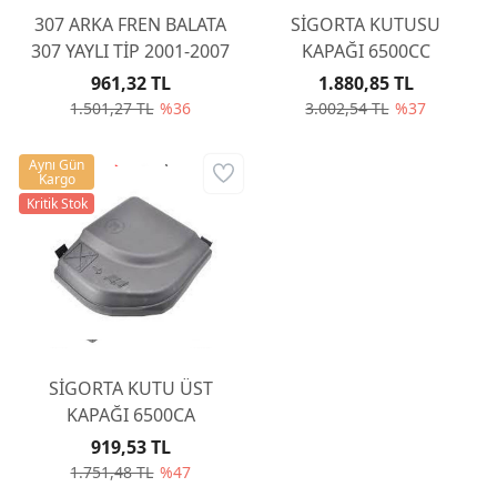
307 ARKA FREN BALATA
SİGORTA KUTUSU
307 YAYLI TİP 2001-2007
KAPAĞI 6500CC
961,32 TL
1.880,85 TL
1.501,27 TL
%36
3.002,54 TL
%37
Aynı Gün
Kargo
Kritik Stok
SİGORTA KUTU ÜST
KAPAĞI 6500CA
919,53 TL
1.751,48 TL
%47