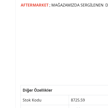
AFTERMARKET
; MAĞAZAMIZDA SERGİLENEN Dİ
#PEUGEOT #PEUGEOT307 #307YEDEKPARCA #
#VALEO #SACHS #PSA #INA #SKF #RA
#peugeot307 #peugeottürkiye #psatürkiye
#peugeot307turkey #307clup #indirim #
Diğer Özellikler
Stok Kodu
8725.59