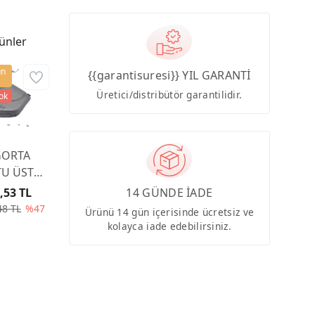
ünler
ün
{{garantisuresi}} YIL GARANTİ
Üretici/distribütör garantilidir.
tok
GORTA
U ÜST
PAĞI
,53 TL
14 GÜNDE İADE
00CA
48 TL
%47
Ürünü 14 gün içerisinde ücretsiz ve
kolayca iade edebilirsiniz.