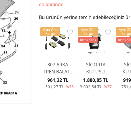
edildiğinde
Bu ürünün yerine tercih edebileceğiniz ür
Aynı Gün
Aynı Gün
Aynı G
Kargo
Kargo
Kargo
Kritik Stok
Kritik S
307 ARKA
SİGORTA
Sİ
FREN BALATA
KUTUSU
KUT
307 YAYLI TİP
KAPAĞI
KA
961,32 TL
1.880,85 TL
919
2001-2007
6500CC
65
1.501,27 TL
%36
3.002,54 TL
%37
1.751,