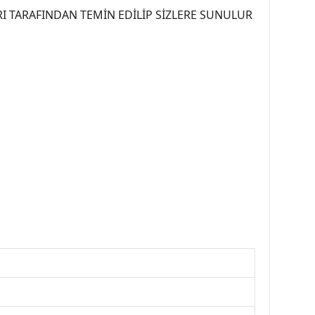
I TARAFINDAN TEMİN EDİLİP SİZLERE SUNULUR
07PEUGEOT #YEDEKPARCA307 #307TÜRKİYE u
OREPAR #TOTAL #RAPRO #TRW #DELPHI
kparca #307ankara #307istanbul #izmir307
7far #307 tampon #307aksesuar #307jant