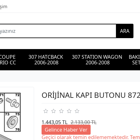
işim
ARA
 COUPE 
307 HATCBACK 
307 STATION WAGON 
BAK
RIO CC
2006-2008
2006-2008
SET
ORİJİNAL KAPI BUTONU 87
1.443,05 TL
2.133,00 TL
Gelince Haber Ver
Geçici olarak temin edilememektedir. Tem