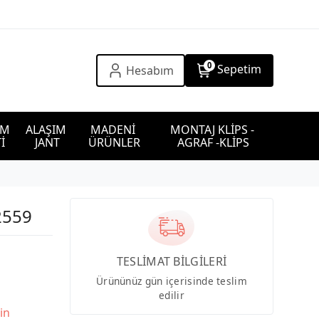
0
Sepetim
Hesabım
IM 
ALAŞIM 
MADENİ 
MONTAJ KLİPS - 
İ
JANT
ÜRÜNLER
AGRAF -KLİPS
2559
TESLİMAT BİLGİLERİ
Ürününüz gün içerisinde teslim
edilir
in