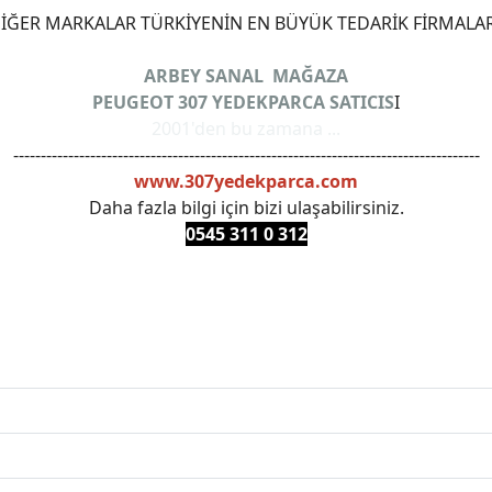
ĞER MARKALAR TÜRKİYENİN EN BÜYÜK TEDARİK FİRMALAR
ARBEY SANAL MAĞAZA
PEUGEOT 307 YEDEKPARCA SATICIS
I
2001'den bu zamana ...
-------------------------------------------------------------------------------------
www.307yedekparca.com
Daha fazla bilgi için bizi ulaşabilirsiniz.
0545 311 0 3
12
ANKARAYEDEKPARCA #PEUEGOTTURKİYE #TURKİYE307 #3
PRO #FEBI #LUK #BRAXIS #MONROE #DEPO #MOTUL #EUR
 #oemyedekparca #307yedekparca #stellantis #ankarayede
307bakimseti #307amortisör #307debriyaj #307triger #30