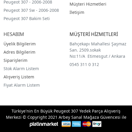
Peugeot 307 - 2006-2008
Müşteri Hizmetleri
Peugeot 307 Sw - 2006-2008
İletişim
Peugeot 307 Bakim Seti
HESABIM
MÜŞTERİ HİZMETLERİ
Üyelik Bilgilerim
Bahçekapı Mahallesi Şaşmaz
San. 2509.sokak
Adres Bilgilerim
No:11/A Etimesgut / Ankara
Siparişlerim
0545 311 0 312
Stok Alarm Listem
Alışveriş Listem
Fiyat Alarm Listem
Türkiye'nin En Büyük Peugeot 307 Yedek Parça Alışveriş
Merkezi © Copyright 2021 Arbey Sanal Mağaza Güvencesi ile