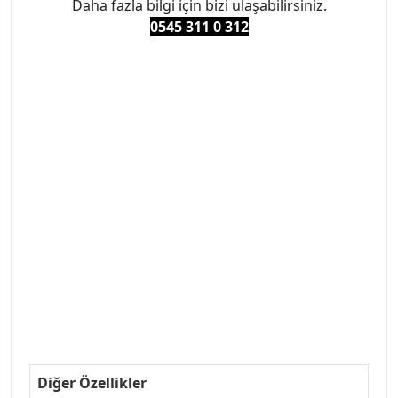
Daha fazla bilgi için bizi ulaşabilirsiniz.
0545 311 0 3
12
#PEUGEOT #PEUGEOT307 #307YEDEKPARCA
#ANKARAYEDEKPARCA #PEUEGOTTURKİYE
#TURKİYE307 #307PEUGEOT #YEDEKPARCA307
#307TÜRKİYE u
#VALEO #SACHS #PSA #INA #SKF #RAPRO #FEBI
#LUK #BRAXIS #MONROE #DEPO #MOTUL
#EUROREPAR #TOTAL #RAPRO #TRW #DELPHI
#peugeot307 #peugeottürkiye #psatürkiye
#oemyedekparca #307yedekparca #stellantis
#ankarayedekparca #307ankara #307istanbul
#izmir307 #peugeot307turkey #307clup #indirim
#307bakimseti #307amortisör #307debriyaj
#307triger #307far #307 tampon #307aksesuar
#307jant
Diğer Özellikler