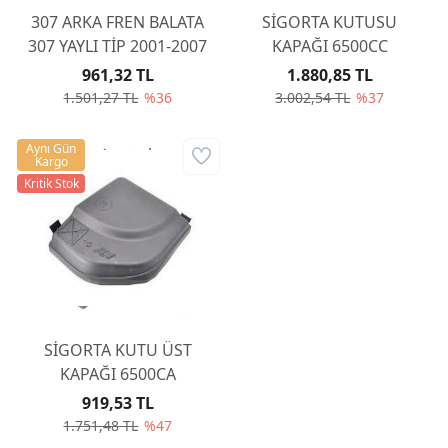
307 ARKA FREN BALATA
SİGORTA KUTUSU
307 YAYLI TİP 2001-2007
KAPAĞI 6500CC
961,32 TL
1.880,85 TL
1.501,27 TL
%36
3.002,54 TL
%37
Aynı Gün
Kargo
Kritik Stok
SİGORTA KUTU ÜST
KAPAĞI 6500CA
919,53 TL
1.751,48 TL
%47