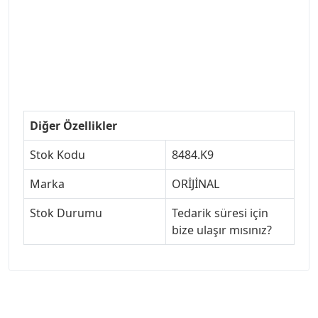
#ankarayedekparca #307ankara #307istanbul
#izmir307 #peugeot307turkey #307clup #indirim
#307bakimseti #307amortisör #307debriyaj
#307triger #307far #307 tampon #307aksesuar
#307jant
Diğer Özellikler
Stok Kodu
8484.K9
Marka
ORİJİNAL
Stok Durumu
Tedarik süresi için
bize ulaşır mısınız?