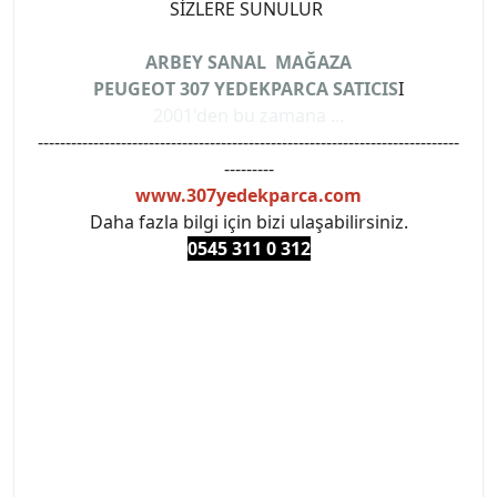
SİZLERE SUNULUR
ARBEY SANAL MAĞAZA
PEUGEOT 307 YEDEKPARCA SATICIS
I
2001'den bu zamana ...
----------------------------------------------------------------------------
---------
www.307yedekparca.com
Daha fazla bilgi için bizi ulaşabilirsiniz.
0545 311 0 3
12
#PEUGEOT #PEUGEOT307 #307YEDEKPARCA
#ANKARAYEDEKPARCA #PEUEGOTTURKİYE
#TURKİYE307 #307PEUGEOT #YEDEKPARCA307
#307TÜRKİYE u
#VALEO #SACHS #PSA #INA #SKF #RAPRO #FEBI
#LUK #BRAXIS #MONROE #DEPO #MOTUL
#EUROREPAR #TOTAL #RAPRO #TRW #DELPHI
#peugeot307 #peugeottürkiye #psatürkiye
#oemyedekparca #307yedekparca #stellantis