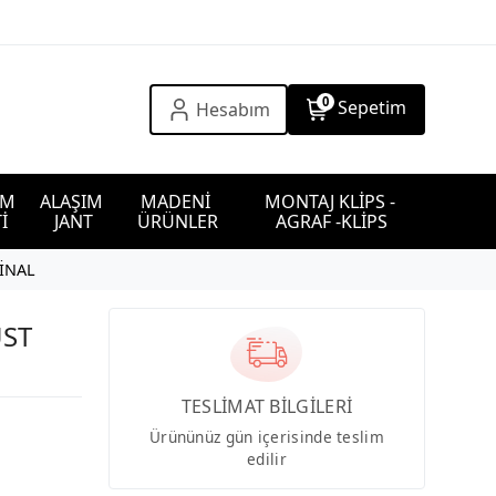
0
Sepetim
Hesabım
IM 
ALAŞIM 
MADENİ 
MONTAJ KLİPS - 
İ
JANT
ÜRÜNLER
AGRAF -KLİPS
JİNAL
ÜST
TESLİMAT BİLGİLERİ
Ürününüz gün içerisinde teslim
edilir