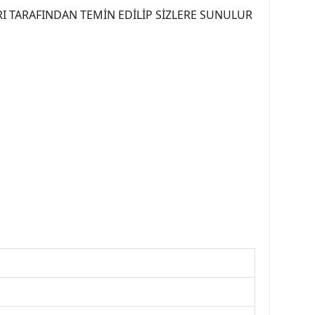
I TARAFINDAN TEMİN EDİLİP SİZLERE SUNULUR
07PEUGEOT #YEDEKPARCA307 #307TÜRKİYE u
OREPAR #TOTAL #RAPRO #TRW #DELPHI
kparca #307ankara #307istanbul #izmir307
7far #307 tampon #307aksesuar #307jant