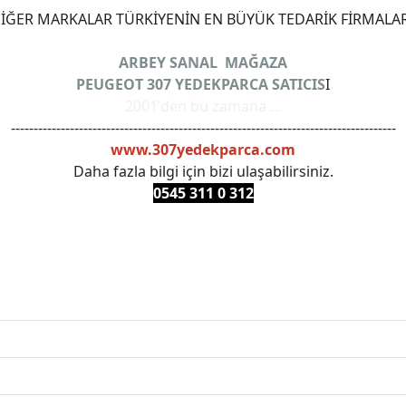
ĞER MARKALAR TÜRKİYENİN EN BÜYÜK TEDARİK FİRMALAR
ARBEY SANAL MAĞAZA
PEUGEOT 307 YEDEKPARCA SATICIS
I
2001'den bu zamana ...
-------------------------------------------------------------------------------------
www.307yedekparca.com
Daha fazla bilgi için bizi ulaşabilirsiniz.
0545 311 0 3
12
ANKARAYEDEKPARCA #PEUEGOTTURKİYE #TURKİYE307 #3
PRO #FEBI #LUK #BRAXIS #MONROE #DEPO #MOTUL #EUR
 #oemyedekparca #307yedekparca #stellantis #ankarayede
307bakimseti #307amortisör #307debriyaj #307triger #30