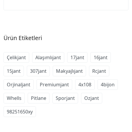
Ürün Etiketleri
Çelikjant
Alaşımlıjant
17jant
16jant
15jant
307jant
Makyajlıjant
Rcjant
Orjinaljant
Premiumjant
4x108
4bijon
Whells
Pitlane
Sporjant
Ozjant
98251650xy