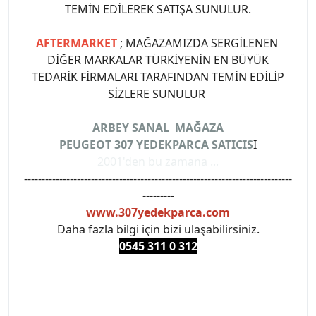
TEMİN EDİLEREK SATIŞA SUNULUR.
AFTERMARKET
; MAĞAZAMIZDA SERGİLENEN
DİĞER MARKALAR TÜRKİYENİN EN BÜYÜK
TEDARİK FİRMALARI TARAFINDAN TEMİN EDİLİP
SİZLERE SUNULUR
ARBEY SANAL MAĞAZA
PEUGEOT 307 YEDEKPARCA SATICIS
I
2001'den bu zamana ...
----------------------------------------------------------------------------
---------
www.307yedekparca.com
Daha fazla bilgi için bizi ulaşabilirsiniz.
0545 311 0 3
12
#PEUGEOT #PEUGEOT307 #307YEDEKPARCA
#ANKARAYEDEKPARCA #PEUEGOTTURKİYE
#TURKİYE307 #307PEUGEOT #YEDEKPARCA307
#307TÜRKİYE u