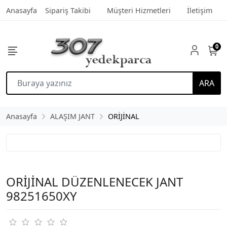
Anasayfa
Sipariş Takibi
Müşteri Hizmetleri
İletişim
0
ARA
Anasayfa
ALAŞIM JANT
ORİJİNAL
ORİJİNAL DÜZENLENECEK JANT
98251650XY