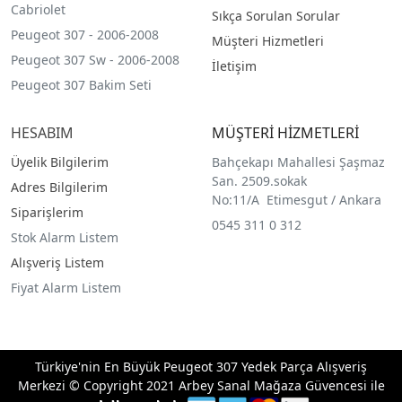
Cabriolet
Sıkça Sorulan Sorular
Peugeot 307 - 2006-2008
Müşteri Hizmetleri
Peugeot 307 Sw - 2006-2008
İletişim
Peugeot 307 Bakim Seti
HESABIM
MÜŞTERİ HİZMETLERİ
Üyelik Bilgilerim
Bahçekapı Mahallesi Şaşmaz
San. 2509.sokak
Adres Bilgilerim
No:11/A Etimesgut / Ankara
Siparişlerim
0545 311 0 312
Stok Alarm Listem
Alışveriş Listem
Fiyat Alarm Listem
Türkiye'nin En Büyük Peugeot 307 Yedek Parça Alışveriş
Merkezi © Copyright 2021 Arbey Sanal Mağaza Güvencesi ile