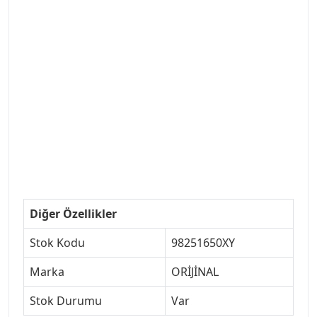
#VALEO #SACHS #PSA #INA #SKF #RAPRO #FEBI
#LUK #BRAXIS #MONROE #DEPO #MOTUL
#EUROREPAR #TOTAL #RAPRO #TRW #DELPHI
#peugeot307 #peugeottürkiye #psatürkiye
#oemyedekparca #307yedekparca #stellantis
#ankarayedekparca #307ankara #307istanbul
#izmir307 #peugeot307turkey #307clup #indirim
#307bakimseti #307amortisör #307debriyaj
#307triger #307far #307 tampon #307aksesuar
#307jant
Diğer Özellikler
Stok Kodu
98251650XY
Marka
ORİJİNAL
Stok Durumu
Var